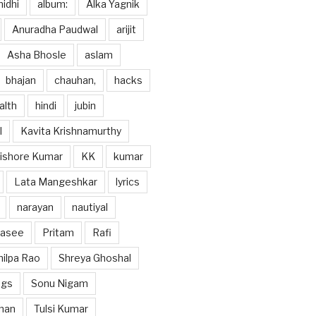
idhi
album:
Alka Yagnik
Anuradha Paudwal
arijit
Asha Bhosle
aslam
bhajan
chauhan,
hacks
alth
hindi
jubin
l
Kavita Krishnamurthy
ishore Kumar
KK
kumar
Lata Mangeshkar
lyrics
narayan
nautiyal
hasee
Pritam
Rafi
hilpa Rao
Shreya Ghoshal
ngs
Sonu Nigam
han
Tulsi Kumar