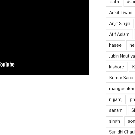
#lata
#sun
Ankit Tiwari
Arijit Singh
Atif Aslam
hasee
he
Jubin Nautiya
kishore
K
Kumar Sanu
mangeshkar
nigam,
p
sanam:
S
singh
so
Sunidhi Chau