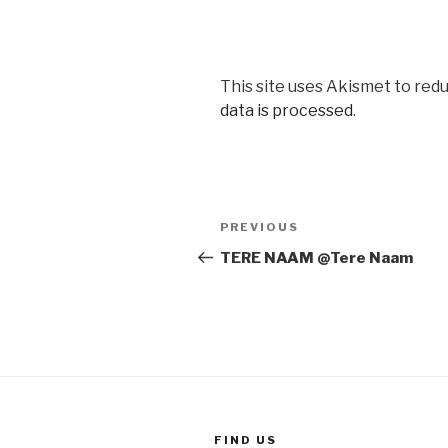
This site uses Akismet to red
data is processed
.
Post
Previous
PREVIOUS
navigation
Post
TERE NAAM @Tere Naam
FIND US