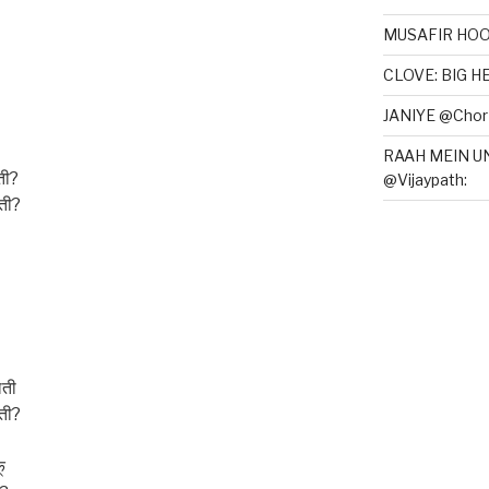
MUSAFIR HOO
CLOVE: BIG 
JANIYE @Chor 
RAAH MEIN U
लती?
@Vijaypath:
लती?
लती
लती?
क्