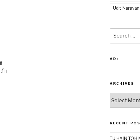
Udit Narayan
Search
for:
AD:
ती
िलती।
ARCHIVES
Archives
RECENT PO
TU HAIN TOH 