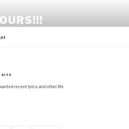
OURS!!!
get
 SITE
anted recent lyrics and other life