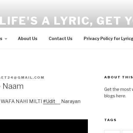
LIFE'S A LYRIC, GET Y
and Wellness tips here!!!
s
About Us
Contact Us
Privacy Policy for Lyric
ABOUT THIS
GET24@GMAIL.COM
e Naam
Get the most w
blogs here.
, WAFA NAHI MILTI
#Udit
Narayan
TAGS