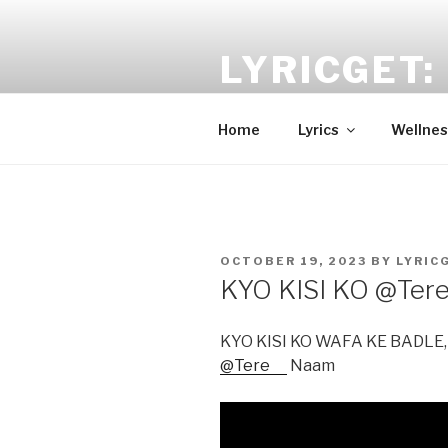
Skip
to
LYRICGET: 
content
Find recent songs Hindi lyrics 
Home
Lyrics
Wellnes
POSTED
OCTOBER 19, 2023
BY
LYRIC
ON
KYO KISI KO @Ter
KYO KISI KO WAFA KE BADLE
@Tere
Naam