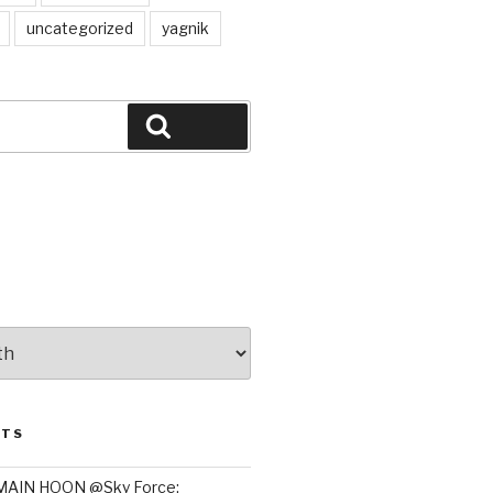
uncategorized
yagnik
Search
STS
MAIN HOON @Sky Force: