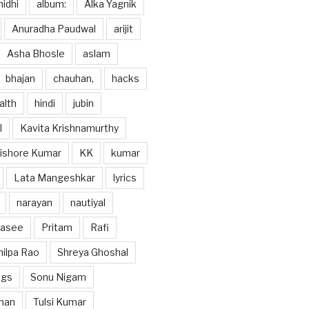
idhi
album:
Alka Yagnik
Anuradha Paudwal
arijit
Asha Bhosle
aslam
bhajan
chauhan,
hacks
alth
hindi
jubin
l
Kavita Krishnamurthy
ishore Kumar
KK
kumar
Lata Mangeshkar
lyrics
narayan
nautiyal
hasee
Pritam
Rafi
hilpa Rao
Shreya Ghoshal
ngs
Sonu Nigam
han
Tulsi Kumar