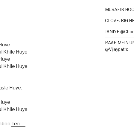
MUSAFIR HOO
CLOVE: BIG 
JANIYE @Chor 
RAAH MEIN U
 Huye
@Vijaypath:
l Khile Huye
 Huye
l Khile Huye
asle Huye.
 Huye
l Khile Huye
shboo
Teri