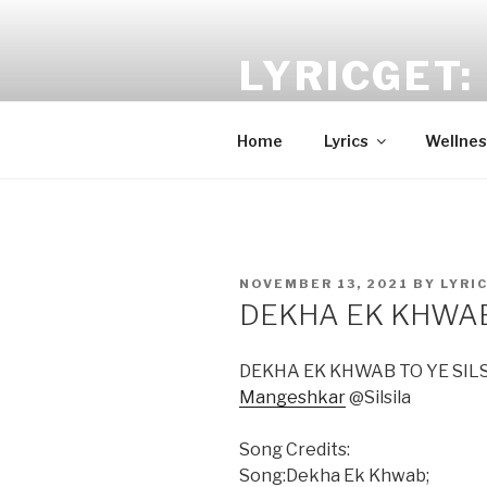
Skip
to
LYRICGET: 
content
Find recent songs Hindi lyrics 
Home
Lyrics
Wellnes
POSTED
NOVEMBER 13, 2021
BY
LYRI
ON
DEKHA EK KHWAB @
DEKHA EK KHWAB TO YE SILSIL
Mangeshkar
@Silsila
Song Credits:
Song:Dekha Ek Khwab;