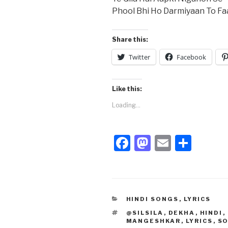
Phool Bhi Ho Darmiyaan To Fa
Share this:
Twitter
Facebook
Like this:
Loading...
F
M
E
S
a
a
m
h
c
st
ail
ar
e
o
e
CATEGORIES
HINDI SONGS
,
LYRICS
b
d
TAGS
@SILSILA
,
DEKHA
,
HINDI
,
o
o
MANGESHKAR
,
LYRICS
,
S