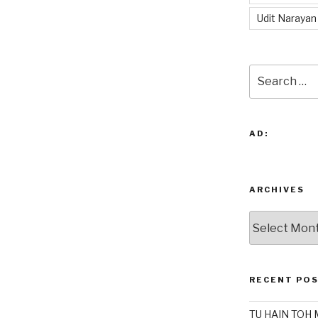
Udit Narayan
Search
for:
AD:
ARCHIVES
Archives
RECENT PO
TU HAIN TOH 