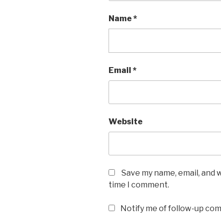
Name
*
Email
*
Website
Save my name, email, and w
time I comment.
Notify me of follow-up co