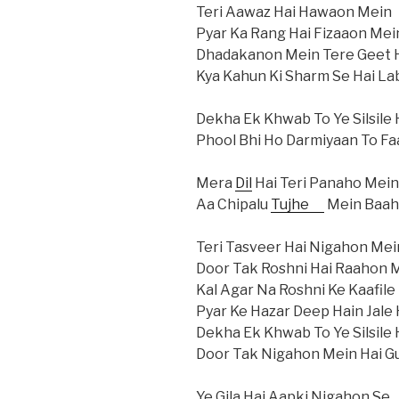
Teri Aawaz Hai Hawaon Mein
Pyar Ka Rang Hai Fizaaon Mei
Dhadakanon Mein Tere Geet H
Kya Kahun Ki Sharm Se Hai Lab
Dekha Ek Khwab To Ye Silsile
Phool Bhi Ho Darmiyaan To Fa
Mera
Dil
Hai Teri Panaho Mein
Aa Chipalu
Tujhe
Mein Baah
Teri Tasveer Hai Nigahon Mei
Door Tak Roshni Hai Raahon 
Kal Agar Na Roshni Ke Kaafile
Pyar Ke Hazar Deep Hain Jale
Dekha Ek Khwab To Ye Silsile
Door Tak Nigahon Mein Hai Gu
Ye Gila Hai Aapki Nigahon Se