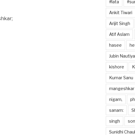
#lata
#sun
Ankit Tiwari
shkar;
Arijit Singh
Atif Aslam
hasee
he
Jubin Nautiya
kishore
K
Kumar Sanu
mangeshkar
nigam,
p
sanam:
S
singh
so
Sunidhi Chau