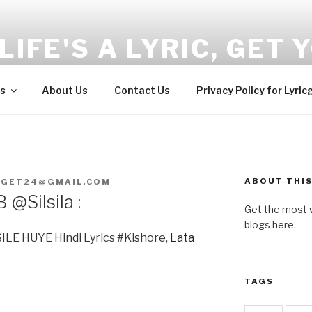
LIFE'S A LYRIC, GET Y
and Wellness tips here!!!
s
About Us
Contact Us
Privacy Policy for Lyric
ABOUT THIS
CGET24@GMAIL.COM
Silsila :
Get the most w
blogs here.
E HUYE Hindi Lyrics #Kishore,
Lata
TAGS