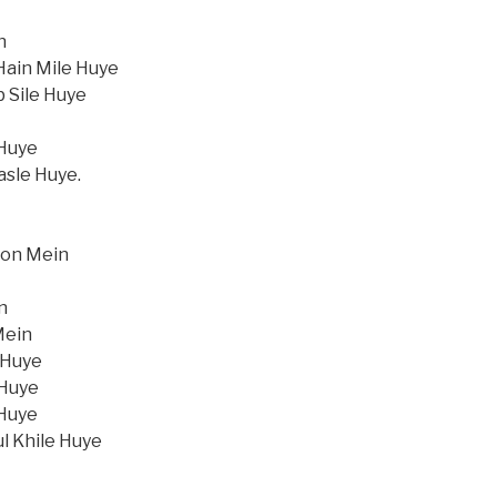
n
ain Mile Huye
 Sile Huye
 Huye
asle Huye.
on Mein
n
Mein
 Huye
 Huye
 Huye
l Khile Huye