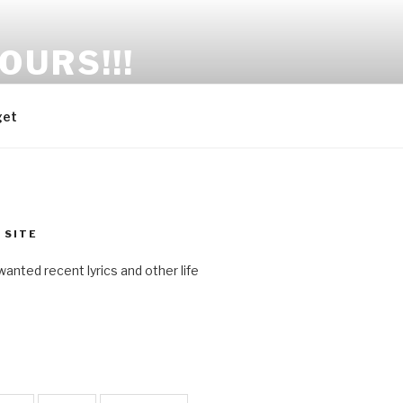
OURS!!!
get
 SITE
anted recent lyrics and other life