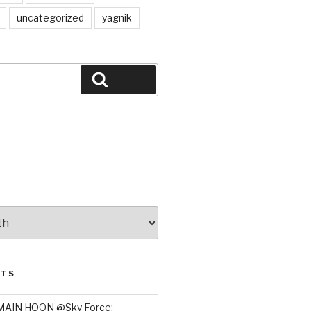
uncategorized
yagnik
Search
STS
MAIN HOON @Sky Force: