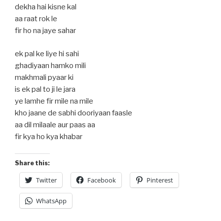
dekha hai kisne kal
aa raat rok le
fir ho na jaye sahar
ek pal ke liye hi sahi
ghadiyaan hamko mili
makhmali pyaar ki
is ek pal to ji le jara
ye lamhe fir mile na mile
kho jaane de sabhi dooriyaan faasle
aa dil milaale aur paas aa
fir kya ho kya khabar
Share this:
Twitter
Facebook
Pinterest
WhatsApp