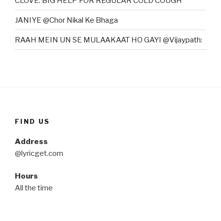
CLOVE: BIG HELP FOR REGULAR COLD COUGH
JANIYE @Chor Nikal Ke Bhaga
RAAH MEIN UN SE MULAAKAAT HO GAYI @Vijaypath:
FIND US
Address
@lyricget.com
Hours
All the time