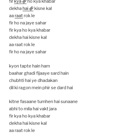
fir
kya
ho kya khabar
dekha
hai
kisne kal
aa
raat
rok le
fir ho na jaye sahar
fir kya ho kya khabar
dekha hai kisne kal
aa raat rok le
fir ho na jaye sahar
kyon tapte hain ham
baahar ghadi fijaaye sard hain
chubhti hai ye dhadakan
dil ki ragon mein phir se dard hai
kitne fasaane tumhen hai sunaane
abhi to mila hai vakt jara
fir kya ho kya khabar
dekha hai kisne kal
aa raat rok le