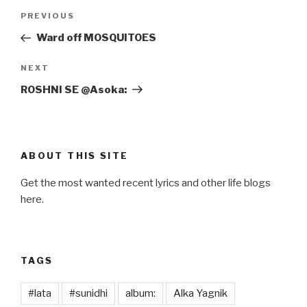
Post
Previous
PREVIOUS
navigation
Post
Ward off MOSQUITOES
Next
NEXT
Post
ROSHNI SE @Asoka:
ABOUT THIS SITE
Get the most wanted recent lyrics and other life blogs
here.
TAGS
#lata
#sunidhi
album:
Alka Yagnik