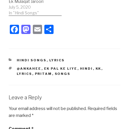
Ek Mulaqat Jaroori
है, कौन बला है सीने में? इस धरती
के लिए ही सही,घड़ियां हमको मिली,
July 5, 2020
पर जिस पल सूरज रोज सवेरे उगता
मखमली प्यार की,इस एक पल को
In "Hindi Songs"
है। इस धरती…
जी ले…
F
M
E
S
a
a
m
h
c
st
ail
ar
e
o
e
CATEGORIES
HINDI SONGS
,
LYRICS
b
d
TAGS
@ANKAHEE
,
EK PAL KE LIYE
,
HINDI
,
KK
,
o
o
LYRICS
,
PRITAM
,
SONGS
o
n
k
Leave a Reply
Your email address will not be published.
Required fields
are marked
*
Comment
*