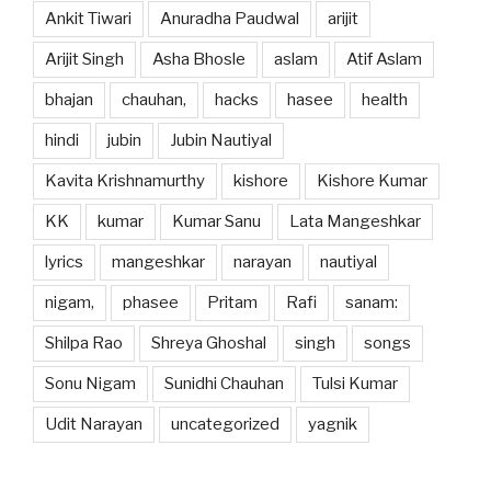
Ankit Tiwari
Anuradha Paudwal
arijit
Arijit Singh
Asha Bhosle
aslam
Atif Aslam
bhajan
chauhan,
hacks
hasee
health
hindi
jubin
Jubin Nautiyal
Kavita Krishnamurthy
kishore
Kishore Kumar
KK
kumar
Kumar Sanu
Lata Mangeshkar
lyrics
mangeshkar
narayan
nautiyal
nigam,
phasee
Pritam
Rafi
sanam:
Shilpa Rao
Shreya Ghoshal
singh
songs
Sonu Nigam
Sunidhi Chauhan
Tulsi Kumar
Udit Narayan
uncategorized
yagnik