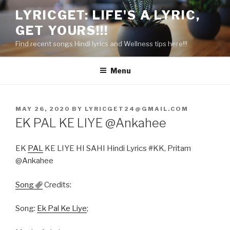
Skip
LYRICGET: LIFE'S A LYRIC,
to
GET YOURS!!!
content
Find recent songs Hindi lyrics and Wellness tips here!!!
Menu
POSTED
MAY 26, 2020
BY
LYRICGET24@GMAIL.COM
ON
EK PAL KE LIYE @Ankahee
EK
PAL
KE LIYE HI SAHI Hindi Lyrics #KK, Pritam
@Ankahee
Song
Credits:
Song:
Ek Pal Ke Liye
;