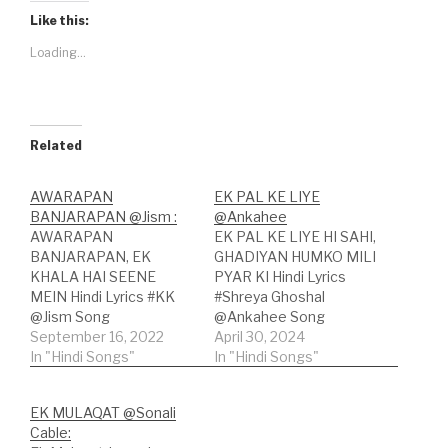
Like this:
Loading...
Related
AWARAPAN
EK PAL KE LIYE
BANJARAPAN @Jism :
@Ankahee
AWARAPAN
EK PAL KE LIYE HI SAHI,
BANJARAPAN, EK
GHADIYAN HUMKO MILI
KHALA HAI SEENE
PYAR KI Hindi Lyrics
MEIN Hindi Lyrics #KK
#Shreya Ghoshal
@Jism Song
@Ankahee Song
Credits:Song: Awarapan
September 16, 2022
Credits:Song : Ek Pal Ke
April 30, 2024
BanjarapanMovie: Jism
In "Hindi Songs"
LiyeMovie :
In "Hindi Songs"
Singer: KKLyricist:
AnkaheeSinger : Shreya
Sayeed Quadri Hindi
GhoshalLyricist: Amitabh
EK MULAQAT @Sonali
Lyrics:आवारापन बंजारापन एक
VermaMusic Label : T-
Cable:
खला है सीने मेंहर दम हर पल बेचैनी
Series Hindi Lyrics:एक पल