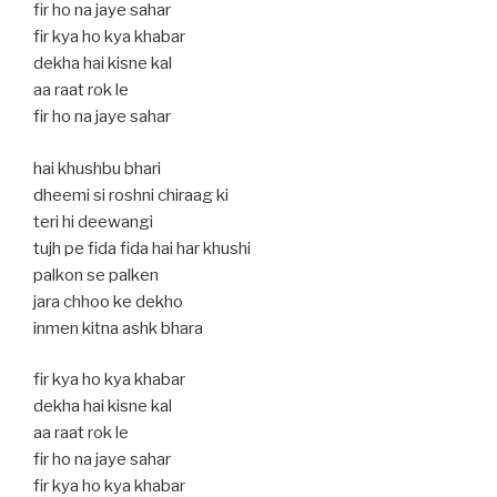
fir ho na jaye sahar
fir kya ho kya khabar
dekha hai kisne kal
aa raat rok le
fir ho na jaye sahar
hai khushbu bhari
dheemi si roshni chiraag ki
teri hi deewangi
tujh pe fida fida hai har khushi
palkon se palken
jara chhoo ke dekho
inmen kitna ashk bhara
fir kya ho kya khabar
dekha hai kisne kal
aa raat rok le
fir ho na jaye sahar
fir kya ho kya khabar