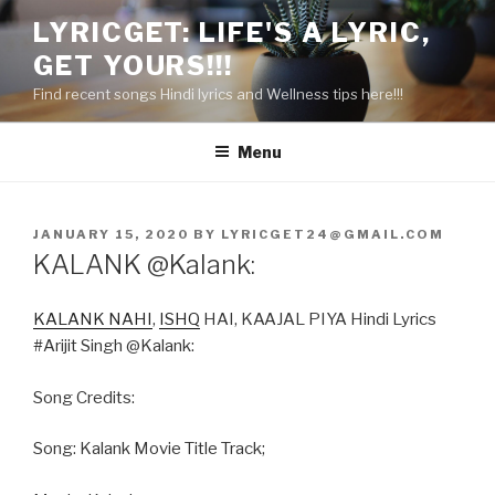
Skip
LYRICGET: LIFE'S A LYRIC,
to
GET YOURS!!!
content
Find recent songs Hindi lyrics and Wellness tips here!!!
Menu
POSTED
JANUARY 15, 2020
BY
LYRICGET24@GMAIL.COM
ON
KALANK @Kalank:
KALANK NAHI
,
ISHQ
HAI, KAAJAL PIYA Hindi Lyrics
#Arijit Singh @Kalank:
Song Credits:
Song: Kalank Movie Title Track;