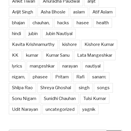
Ankit Tiwari
Anuradha Paudwal
arijit
Arijit Singh
Asha Bhosle
aslam
Atif Aslam
bhajan
chauhan,
hacks
hasee
health
hindi
jubin
Jubin Nautiyal
Kavita Krishnamurthy
kishore
Kishore Kumar
KK
kumar
Kumar Sanu
Lata Mangeshkar
lyrics
mangeshkar
narayan
nautiyal
nigam,
phasee
Pritam
Rafi
sanam:
Shilpa Rao
Shreya Ghoshal
singh
songs
Sonu Nigam
Sunidhi Chauhan
Tulsi Kumar
Udit Narayan
uncategorized
yagnik