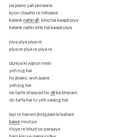
na jaane yah jamaana
kyon chaahe re mitaana
kalank
nahin
, ishq hai kaajal piya
kalank nahin ishk hai kaajal piya
piya piya piya re
piya re piya re piya re
duniya ki najron mein
yeh rog hai
ho jinako, woh jaane
yeh jog hai
ek tarfa shaayad ho
dil
ka bharam
do tarfa hai to yeh sanjog hai
layi re hamen jindgaani ki kahani
kaise
mod pe
Huye re khud se paraaye
ham kisi se
naina
jodke