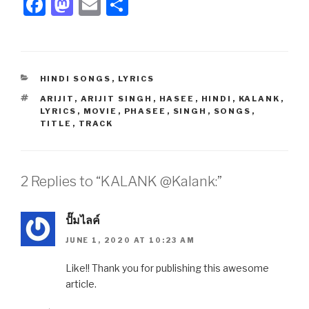
F
M
E
S
a
a
m
h
c
st
ail
ar
e
o
e
CATEGORIES
HINDI SONGS
,
LYRICS
b
d
TAGS
ARIJIT
,
ARIJIT SINGH
,
HASEE
,
HINDI
,
KALANK
,
o
o
LYRICS
,
MOVIE
,
PHASEE
,
SINGH
,
SONGS
,
TITLE
,
TRACK
o
n
k
2 Replies to “KALANK @Kalank:”
ปั๊มไลค์
JUNE 1, 2020 AT 10:23 AM
Like!! Thank you for publishing this awesome
article.