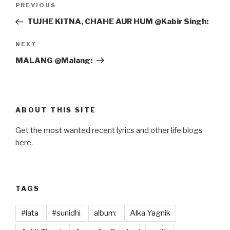
Previous
PREVIOUS
navigation
Post
TUJHE KITNA, CHAHE AUR HUM @Kabir Singh:
Next
NEXT
Post
MALANG @Malang:
ABOUT THIS SITE
Get the most wanted recent lyrics and other life blogs
here.
TAGS
#lata
#sunidhi
album:
Alka Yagnik