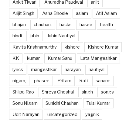
Ankit Tiwari
Anuradha Paudwal
arijit
Arijit Singh
Asha Bhosle
aslam
Atif Aslam
bhajan
chauhan,
hacks
hasee
health
hindi
jubin
Jubin Nautiyal
Kavita Krishnamurthy
kishore
Kishore Kumar
KK
kumar
Kumar Sanu
Lata Mangeshkar
lyrics
mangeshkar
narayan
nautiyal
nigam,
phasee
Pritam
Rafi
sanam:
Shilpa Rao
Shreya Ghoshal
singh
songs
Sonu Nigam
Sunidhi Chauhan
Tulsi Kumar
Udit Narayan
uncategorized
yagnik