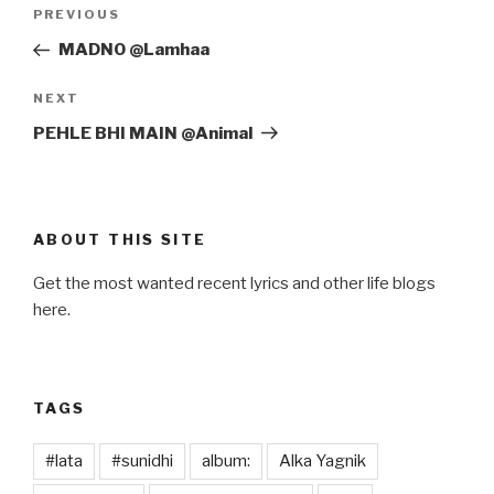
Post
Previous
PREVIOUS
navigation
Post
MADNO @Lamhaa
Next
NEXT
Post
PEHLE BHI MAIN @Animal
ABOUT THIS SITE
Get the most wanted recent lyrics and other life blogs
here.
TAGS
#lata
#sunidhi
album:
Alka Yagnik