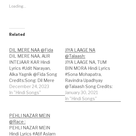
Loading...
Related
DIL MERE NAA @Fida
JIYA LAAGE NA
DIL MERE NAA, AUR
@Talaash:
INTEJAAR KAR Hindi
JIYA LAAGE NA, TUM
Lyrics #Udit Narayan,
BIN MORA Hindi Lyrics
Alka Yagnik @Fida Song
#Sona Mohapatra,
Credits:Song: Dil Mere
Ravindra Upadhyay
NaaMovie:
December 24, 2023
@Talaash Song Credits:
FidaSinger(s): Udit
In "Hindi Songs"
Song: Jiya Laage
January 30, 2021
Narayan, Alka
Na;Movie:
In "Hindi Songs"
YagnikLyricist:
Talaash;Lyricist: Javed
SameerMusic Label:
Akhtar, Ram
PEHLI NAZAR MEIN
Tips Official Hindi
Sampath;Singers: Sona
@Race :
Lyrics:दिल मेरे ना! और इंतजार
Mohapatra, Ravindra
PEHLI NAZAR MEIN
कर!दिल मेरे ना! और इंतजार कर!
Upadhyay;Music Label: T-
Hindi Lyrics #Atif Aslam
दिल मेरे ना, दिल मेरे ना! और
Series; Hindi Lyrics:मन तेरा