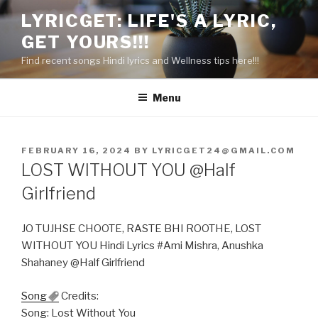
Skip
LYRICGET: LIFE'S A LYRIC,
to
GET YOURS!!!
content
Find recent songs Hindi lyrics and Wellness tips here!!!
Menu
POSTED
FEBRUARY 16, 2024
BY
LYRICGET24@GMAIL.COM
ON
LOST WITHOUT YOU @Half
Girlfriend
JO TUJHSE CHOOTE, RASTE BHI ROOTHE, LOST
WITHOUT YOU Hindi Lyrics #Ami Mishra, Anushka
Shahaney @Half Girlfriend
Song
Credits:
Song: Lost Without You