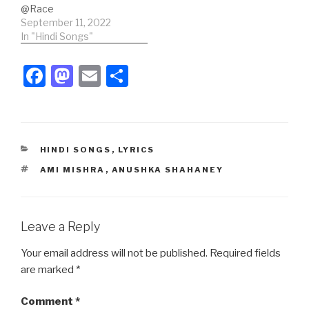
@Race
इंतजार कर!इश्क है तो, इश्क…
जो रोग है, मोहे समझ ना आए।पास
September 11, 2022
है जो सब छोड़कर, दूर को पास
In "Hindi Songs"
बुलाए।जिया लागे ना…
F
M
E
S
a
a
m
h
c
st
ail
ar
e
o
e
CATEGORIES
HINDI SONGS
,
LYRICS
b
d
TAGS
AMI MISHRA
,
ANUSHKA SHAHANEY
o
o
o
n
k
Leave a Reply
Your email address will not be published.
Required fields
are marked
*
Comment
*