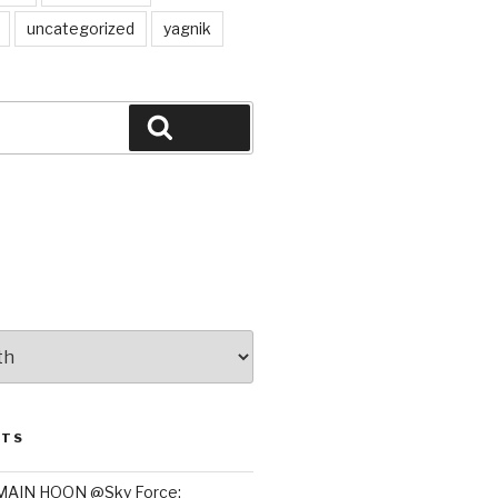
uncategorized
yagnik
Search
STS
MAIN HOON @Sky Force: