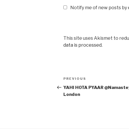
Notify me of new posts by 
This site uses Akismet to red
data is processed
.
Post
Previous
PREVIOUS
navigation
Post
YAHI HOTA PYAAR @Namaste
London