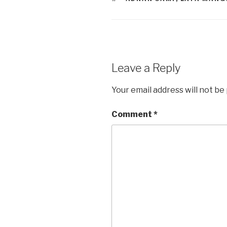
o
o
o
n
k
Leave a Reply
Your email address will not be
Comment
*