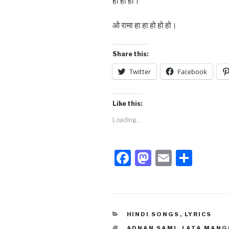
हो हो हो।
ओ रामा हा हा हो हो हो।
Share this:
Twitter
Facebook
Like this:
Loading...
F
M
E
S
a
a
m
h
c
st
ail
ar
e
o
e
CATEGORIES
HINDI SONGS
,
LYRICS
b
d
TAGS
ADNAN SAMI
,
LATA MANG