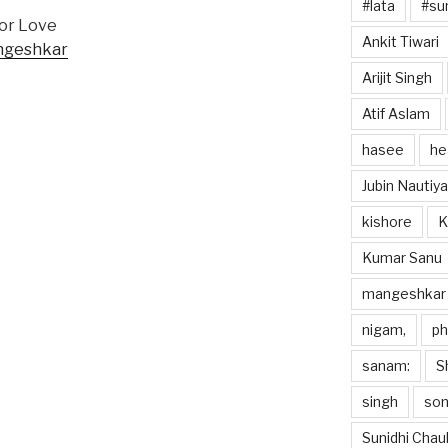
#lata
#sun
or Love
Ankit Tiwari
ngeshkar
Arijit Singh
Atif Aslam
hasee
he
Jubin Nautiya
kishore
K
Kumar Sanu
mangeshkar
nigam,
p
sanam:
S
singh
so
Sunidhi Chau