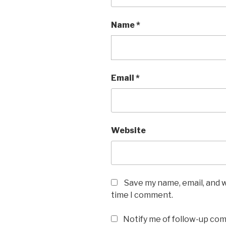
Name
*
Email
*
Website
Save my name, email, and w
time I comment.
Notify me of follow-up co