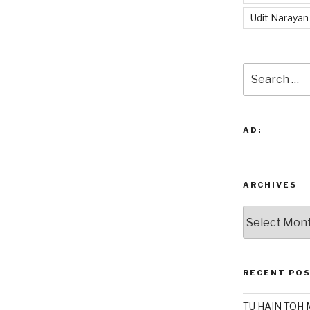
Udit Narayan
Search
for:
AD:
ARCHIVES
Archives
RECENT PO
TU HAIN TOH 