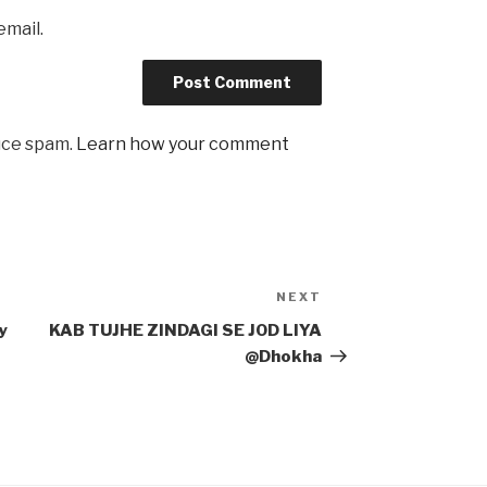
email.
uce spam.
Learn how your comment
NEXT
Next
Post
y
KAB TUJHE ZINDAGI SE JOD LIYA
@Dhokha