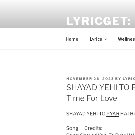
Skip
to
LYRICGET: 
content
Find recent songs Hindi lyrics 
Home
Lyrics
Wellnes
POSTED
NOVEMBER 26, 2023
BY
LYRI
ON
SHAYAD YEHI TO P
Time For Love
SHAYAD YEHI TO
PYAR
HAI Hi
Song
Credits: