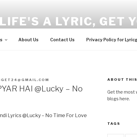
LIFE'S A LYRIC, GET Y
and Wellness tips here!!!
s
About Us
Contact Us
Privacy Policy for Lyric
ABOUT THIS
CGET24@GMAIL.COM
YAR HAI @Lucky – No
Get the most w
blogs here.
ndi Lyrics @Lucky – No Time For Love
TAGS