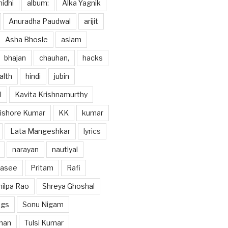
idhi
album:
Alka Yagnik
Anuradha Paudwal
arijit
Asha Bhosle
aslam
bhajan
chauhan,
hacks
alth
hindi
jubin
l
Kavita Krishnamurthy
ishore Kumar
KK
kumar
Lata Mangeshkar
lyrics
narayan
nautiyal
hasee
Pritam
Rafi
hilpa Rao
Shreya Ghoshal
ngs
Sonu Nigam
han
Tulsi Kumar