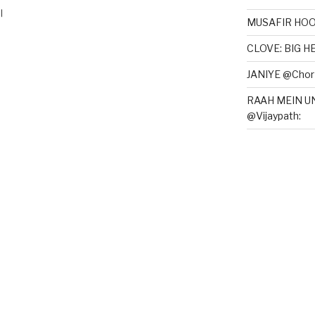
ए।
MUSAFIR HOO
CLOVE: BIG 
JANIYE @Chor 
RAAH MEIN U
@Vijaypath: