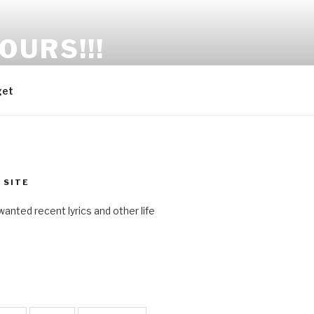
OURS!!!
get
 SITE
anted recent lyrics and other life