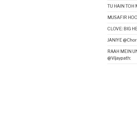
TU HAIN TOH 
MUSAFIR HOO
CLOVE: BIG 
JANIYE @Chor 
RAAH MEIN U
@Vijaypath: