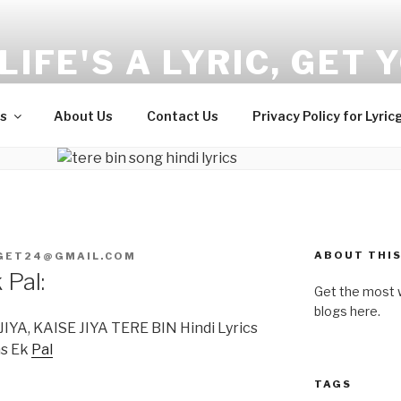
LIFE'S A LYRIC, GET Y
and Wellness tips here!!!
s
About Us
Contact Us
Privacy Policy for Lyric
ABOUT THIS
CGET24@GMAIL.COM
Pal:
Get the most w
blogs here.
JIYA, KAISE JIYA TERE BIN Hindi Lyrics
as Ek
Pal
TAGS