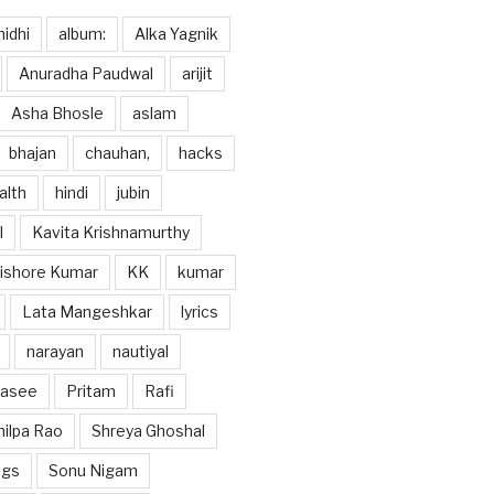
idhi
album:
Alka Yagnik
Anuradha Paudwal
arijit
Asha Bhosle
aslam
bhajan
chauhan,
hacks
alth
hindi
jubin
l
Kavita Krishnamurthy
ishore Kumar
KK
kumar
Lata Mangeshkar
lyrics
narayan
nautiyal
hasee
Pritam
Rafi
hilpa Rao
Shreya Ghoshal
ngs
Sonu Nigam