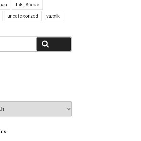
han
Tulsi Kumar
uncategorized
yagnik
Search
STS