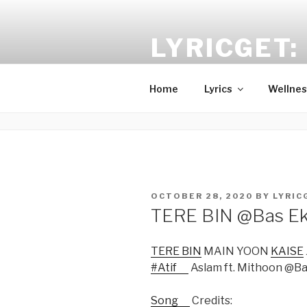
Skip
to
LYRICGET: 
content
Find recent songs Hindi lyrics 
Home
Lyrics
Wellnes
POSTED
OCTOBER 28, 2020
BY
LYRI
ON
TERE BIN @Bas Ek 
TERE BIN
MAIN YOON
KAISE
#Atif
Aslam ft. Mithoon @B
Song
Credits: