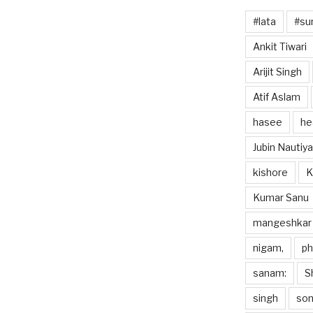
#lata
#sun
Ankit Tiwari
Arijit Singh
Atif Aslam
hasee
he
Jubin Nautiya
kishore
K
Kumar Sanu
mangeshkar
nigam,
p
sanam:
S
singh
so