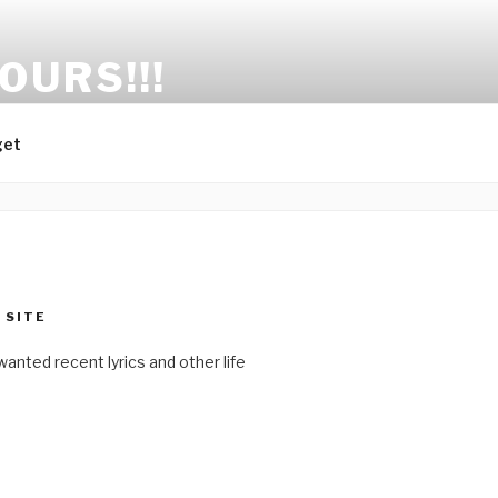
OURS!!!
get
 SITE
anted recent lyrics and other life