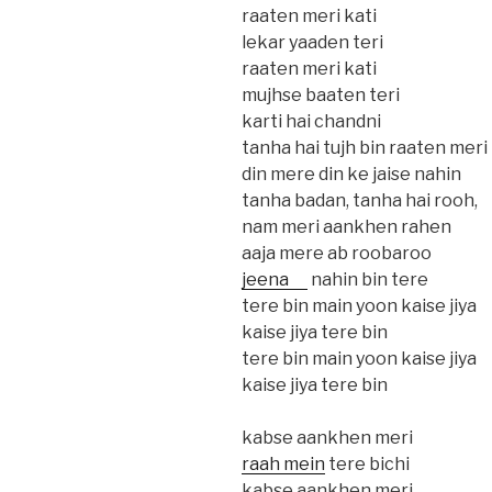
raaten meri kati
lekar yaaden teri
raaten meri kati
mujhse baaten teri
karti hai chandni
tanha hai tujh bin raaten meri
din mere din ke jaise nahin
tanha badan, tanha hai rooh,
nam meri aankhen rahen
aaja mere ab roobaroo
jeena
nahin bin tere
tere bin main yoon kaise jiya
kaise jiya tere bin
tere bin main yoon kaise jiya
kaise jiya tere bin
kabse aankhen meri
raah mein
tere bichi
kabse aankhen meri