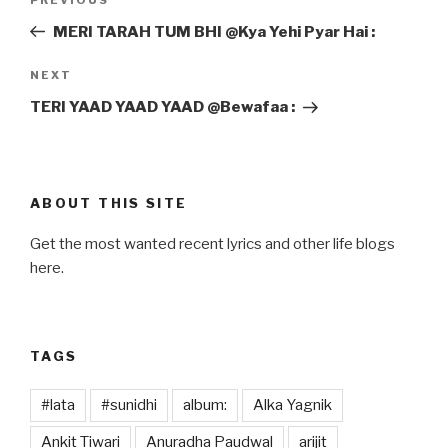
Previous
navigation
Post
MERI TARAH TUM BHI @Kya Yehi Pyar Hai :
Next
NEXT
Post
TERI YAAD YAAD YAAD @Bewafaa :
ABOUT THIS SITE
Get the most wanted recent lyrics and other life blogs
here.
TAGS
#lata
#sunidhi
album:
Alka Yagnik
Ankit Tiwari
Anuradha Paudwal
arijit