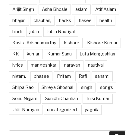
Arijit Singh
Asha Bhosle
aslam
Atif Aslam
bhajan
chauhan,
hacks
hasee
health
hindi
jubin
Jubin Nautiyal
Kavita Krishnamurthy
kishore
Kishore Kumar
KK
kumar
Kumar Sanu
Lata Mangeshkar
lyrics
mangeshkar
narayan
nautiyal
nigam,
phasee
Pritam
Rafi
sanam:
Shilpa Rao
Shreya Ghoshal
singh
songs
Sonu Nigam
Sunidhi Chauhan
Tulsi Kumar
Udit Narayan
uncategorized
yagnik
Search