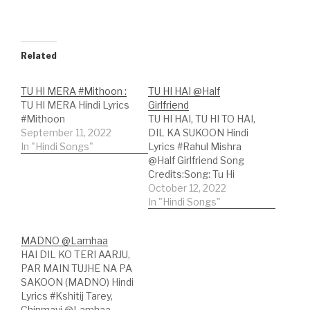
Related
TU HI MERA #Mithoon :
TU HI HAI @Half
TU HI MERA Hindi Lyrics
Girlfriend
#Mithoon
TU HI HAI, TU HI TO HAI,
September 11, 2022
DIL KA SUKOON Hindi
In "Hindi Songs"
Lyrics #Rahul Mishra
@Half Girlfriend Song
Credits:Song: Tu Hi
HaiMovie: Half
October 12, 2022
GirlfriendSinger: Rahul
In "Hindi Songs"
MishraLyricist: Laado
SuwalkaMusic Label:
MADNO @Lamhaa
Zee Music Company
HAI DIL KO TERI AARJU,
Hindi Lyrics:करता नहीं क्यों तुम
PAR MAIN TUJHE NA PA
मुझ पर यकीन।क्यों मेरे दिल की तू
SAKOON (MADNO) Hindi
सुनता नहीं?तेरे बग़ैर कितना तनहा
Lyrics #Kshitij Tarey,
सा हूं,आलम…
Chinmayi @Lamhaa