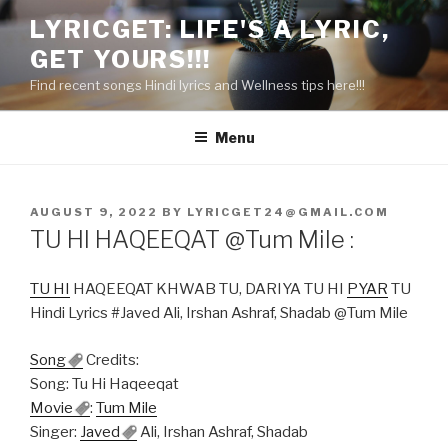
Skip
LYRICGET: LIFE'S A LYRIC,
to
GET YOURS!!!
content
Find recent songs Hindi lyrics and Wellness tips here!!!
Menu
POSTED
AUGUST 9, 2022
BY
LYRICGET24@GMAIL.COM
ON
TU HI HAQEEQAT @Tum Mile :
TU HI
HAQEEQAT KHWAB TU, DARIYA TU HI
PYAR
TU
Hindi Lyrics #Javed Ali, Irshan Ashraf, Shadab @Tum Mile
Song
Credits:
Song: Tu Hi Haqeeqat
Movie
:
Tum Mile
Singer:
Javed
Ali, Irshan Ashraf, Shadab