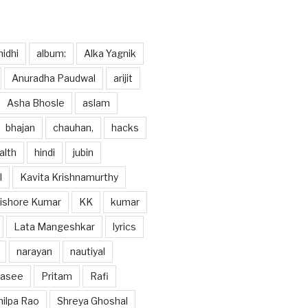
idhi
album:
Alka Yagnik
Anuradha Paudwal
arijit
Asha Bhosle
aslam
bhajan
chauhan,
hacks
alth
hindi
jubin
l
Kavita Krishnamurthy
ishore Kumar
KK
kumar
Lata Mangeshkar
lyrics
narayan
nautiyal
hasee
Pritam
Rafi
hilpa Rao
Shreya Ghoshal