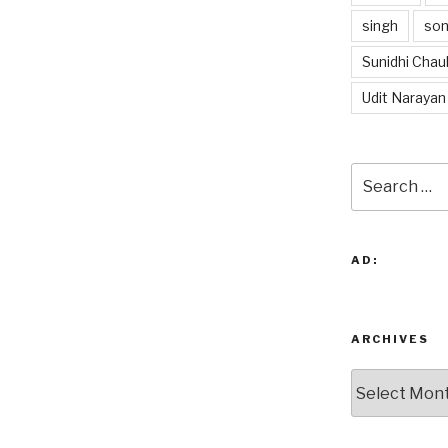
singh
so
Sunidhi Chau
Udit Narayan
Search
for:
AD:
ARCHIVES
Archives