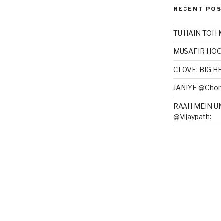
RECENT PO
TU HAIN TOH 
MUSAFIR HOO
CLOVE: BIG 
JANIYE @Chor 
RAAH MEIN U
@Vijaypath: