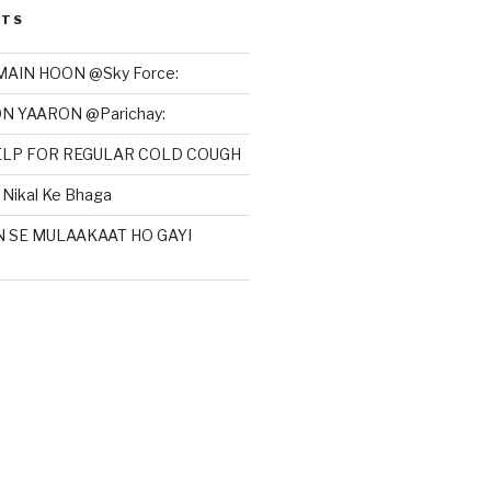
STS
MAIN HOON @Sky Force:
N YAARON @Parichay:
HELP FOR REGULAR COLD COUGH
Nikal Ke Bhaga
N SE MULAAKAAT HO GAYI