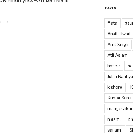
 Hindi Lyrics #Armaan Malik
TAGS
hoon
#lata
#sun
Ankit Tiwari
Arijit Singh
Atif Aslam
hasee
he
Jubin Nautiya
kishore
K
Kumar Sanu
mangeshkar
nigam,
p
sanam:
S