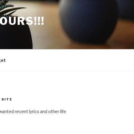
OURS!!!
get
 SITE
anted recent lyrics and other life