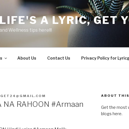
LIFE'S A LYRIC, GET Y
and Wellness tips here!!!
s
About Us
Contact Us
Privacy Policy for Lyric
ABOUT THIS
CGET24@GMAIL.COM
A NA RAHOON #Armaan
Get the most w
blogs here.