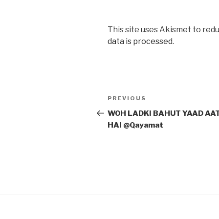
This site uses Akismet to red
data is processed
.
Post
Previous
PREVIOUS
navigation
Post
WOH LADKI BAHUT YAAD AAT
HAI @Qayamat