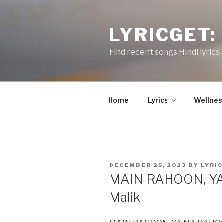
Skip
to
LYRICGET: 
content
Find recent songs Hindi lyrics 
Home
Lyrics
Wellnes
POSTED
DECEMBER 25, 2023
BY
LYRI
ON
MAIN RAHOON, Y
Malik