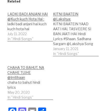
Related
LADKI BADI ANJANI HAI
KITNI BAATEIN
@Kuch kuch Hota Hai :
@Lakshya:
ladki badi anjani hai kuch
KITNI BAATEIN YAAD
kuch hota hai
AATI HAI, TASVEERE SI
July 11, 2022
BAN JAATI HAI Hindi
In "Hindi Songs"
Lyrics #Shaan, Sadhana
Sargam @Lakshya Song
Credits: Song: Kitni
January 11, 2021
Baatein;Movie:
In "Hindi Songs"
Lakhshya;Singer: Shaan,
Sadhana
CHAHA TO BAHUT, NA
Sargam;Lyricists: Javed
CHAHE TUJHE
Akhtar;Music Label:
@Imtihaan
Sony Music
chaha to bahut hindi
Entertainment India Pvt.
lyrics
Ltd.; Hindi Lyrics: कितनी
May 20, 2020
बातें याद आती हैंतस्वीरें सी बन
In "Hindi Songs"
जाती हैंमैं कैसे इन्हें भूलूँदिल को
क्या…