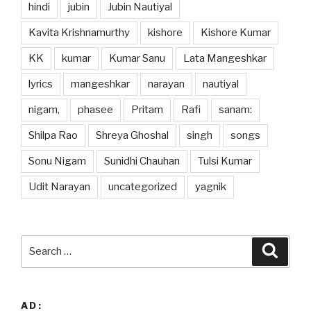
hindi
jubin
Jubin Nautiyal
Kavita Krishnamurthy
kishore
Kishore Kumar
KK
kumar
Kumar Sanu
Lata Mangeshkar
lyrics
mangeshkar
narayan
nautiyal
nigam,
phasee
Pritam
Rafi
sanam:
Shilpa Rao
Shreya Ghoshal
singh
songs
Sonu Nigam
Sunidhi Chauhan
Tulsi Kumar
Udit Narayan
uncategorized
yagnik
Search
Searc
for:
AD: