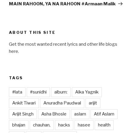
Post
MAIN RAHOON, YA NA RAHOON #Armaan Malik
ABOUT THIS SITE
Get the most wanted recent lyrics and other life blogs
here.
TAGS
#lata
#sunidhi
album:
Alka Yagnik
Ankit Tiwari
Anuradha Paudwal
arijit
Arijit Singh
Asha Bhosle
aslam
Atif Aslam
bhajan
chauhan,
hacks
hasee
health