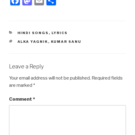
F
M
E
S
a
a
m
h
c
st
ail
ar
e
o
e
CATEGORIES
HINDI SONGS
,
LYRICS
b
d
TAGS
ALKA YAGNIK
,
KUMAR SANU
o
o
o
n
k
Leave a Reply
Your email address will not be published.
Required fields
are marked
*
Comment
*