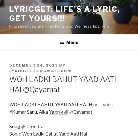
Skip
LYRICGET: LIFE'S A LYRIC,
to
GET YOURS!!!
content
Find recent songs Hindi lyrics and Wellness tips here!!!
Menu
POSTED
DECEMBER 24, 2023
BY
ON
LYRICGET24@GMAIL.COM
WOH LADKI BAHUT YAAD AATI
HAI @Qayamat
WOH LADKI BAHUT YAAD AATI HAI Hindi Lyrics
#Kumar Sanu, Alka
Yagnik
@Qayamat
Song
Credits:
Song: Woh Ladki Bahut Yaad Aati Hai