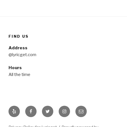
FIND US
Address
@lyricget.com
Hours
All the time
Yelp
Facebook
Twitter
Instagram
Email