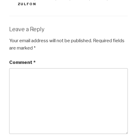
o
o
ZULFON
o
n
k
Leave a Reply
Your email address will not be published.
Required fields
are marked
*
Comment
*