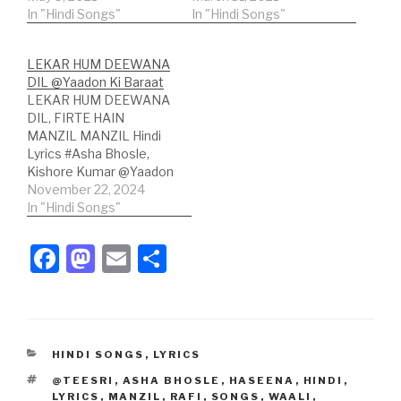
In "Hindi Songs"
In "Hindi Songs"
LEKAR HUM DEEWANA
DIL @Yaadon Ki Baraat
LEKAR HUM DEEWANA
DIL, FIRTE HAIN
MANZIL MANZIL Hindi
Lyrics #Asha Bhosle,
Kishore Kumar @Yaadon
Ki Baraat Song
November 22, 2024
Credits:Song: Lekar
In "Hindi Songs"
Hum Deewana DilMovie:
Yaadon Ki
F
M
E
S
BaaratSingers: Asha
a
a
m
h
Bhosle, Kishore
KumarLyrics: Majrooh
c
st
ail
ar
SultanpuriMusic Label:
Saregama India Ltd.
e
o
e
Hindi Lyrics:लेकर हम दीवाना
CATEGORIES
HINDI SONGS
,
LYRICS
b
d
दिल,फिरते हैं मंजिल मंजिल। लेकर
TAGS
@TEESRI
,
ASHA BHOSLE
,
HASEENA
,
HINDI
,
हम दीवाना दिल,फिरते हैं मंजिल…
LYRICS
,
MANZIL
,
RAFI
,
SONGS
,
WAALI
,