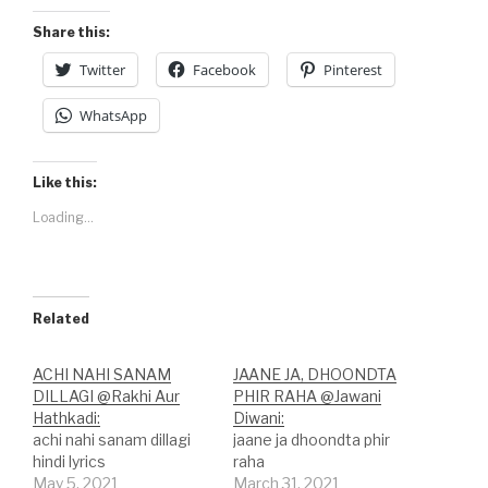
Share this:
Twitter
Facebook
Pinterest
WhatsApp
Like this:
Loading...
Related
ACHI NAHI SANAM
JAANE JA, DHOONDTA
DILLAGI @Rakhi Aur
PHIR RAHA @Jawani
Hathkadi:
Diwani:
achi nahi sanam dillagi
jaane ja dhoondta phir
hindi lyrics
raha
May 5, 2021
March 31, 2021