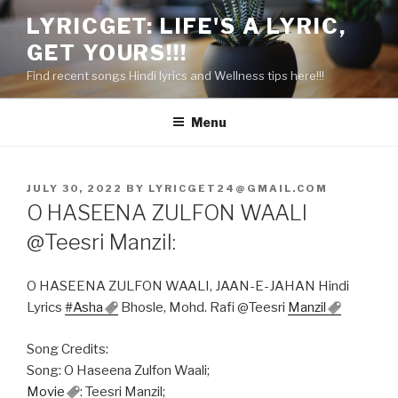
Skip
LYRICGET: LIFE'S A LYRIC,
to
GET YOURS!!!
content
Find recent songs Hindi lyrics and Wellness tips here!!!
Menu
POSTED
JULY 30, 2022
BY
LYRICGET24@GMAIL.COM
ON
O HASEENA ZULFON WAALI
@Teesri Manzil:
O HASEENA ZULFON WAALI, JAAN-E-JAHAN Hindi
Lyrics
#Asha
Bhosle, Mohd. Rafi @Teesri
Manzil
Song Credits:
Song: O Haseena Zulfon Waali;
Movie
: Teesri Manzil;