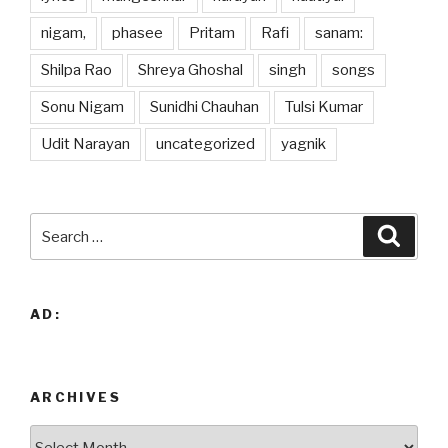
nigam,
phasee
Pritam
Rafi
sanam:
Shilpa Rao
Shreya Ghoshal
singh
songs
Sonu Nigam
Sunidhi Chauhan
Tulsi Kumar
Udit Narayan
uncategorized
yagnik
Search
Searc
for:
AD:
ARCHIVES
Archives