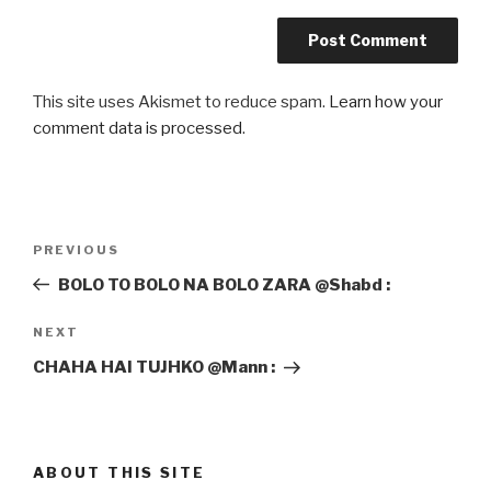
This site uses Akismet to reduce spam.
Learn how your
comment data is processed
.
Post
Previous
PREVIOUS
navigation
Post
BOLO TO BOLO NA BOLO ZARA @Shabd :
Next
NEXT
Post
CHAHA HAI TUJHKO @Mann :
ABOUT THIS SITE