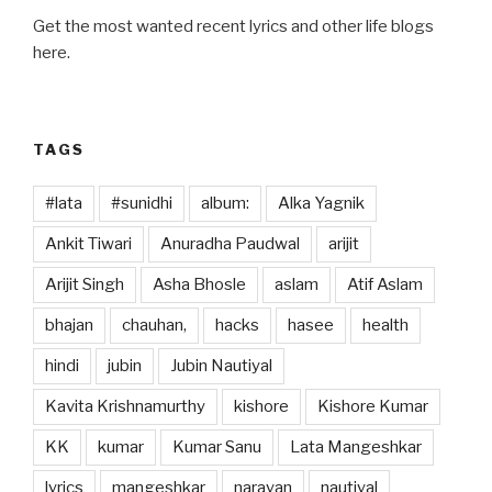
Get the most wanted recent lyrics and other life blogs
here.
TAGS
#lata
#sunidhi
album:
Alka Yagnik
Ankit Tiwari
Anuradha Paudwal
arijit
Arijit Singh
Asha Bhosle
aslam
Atif Aslam
bhajan
chauhan,
hacks
hasee
health
hindi
jubin
Jubin Nautiyal
Kavita Krishnamurthy
kishore
Kishore Kumar
KK
kumar
Kumar Sanu
Lata Mangeshkar
lyrics
mangeshkar
narayan
nautiyal