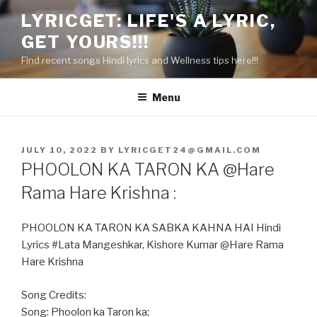
Skip
LYRICGET: LIFE'S A LYRIC,
to
GET YOURS!!!
content
Find recent songs Hindi lyrics and Wellness tips here!!!
Menu
POSTED
JULY 10, 2022
BY
LYRICGET24@GMAIL.COM
ON
PHOOLON KA TARON KA @Hare
Rama Hare Krishna :
PHOOLON KA TARON KA SABKA KAHNA HAI Hindi
Lyrics #Lata Mangeshkar, Kishore Kumar @Hare Rama
Hare Krishna
Song Credits:
Song: Phoolon ka Taron ka;