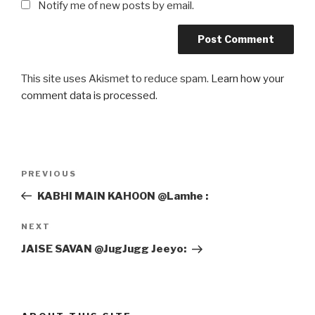
Notify me of new posts by email.
This site uses Akismet to reduce spam.
Learn how your
comment data is processed
.
Post
Previous
PREVIOUS
navigation
Post
KABHI MAIN KAHOON @Lamhe :
Next
NEXT
Post
JAISE SAVAN @JugJugg Jeeyo: