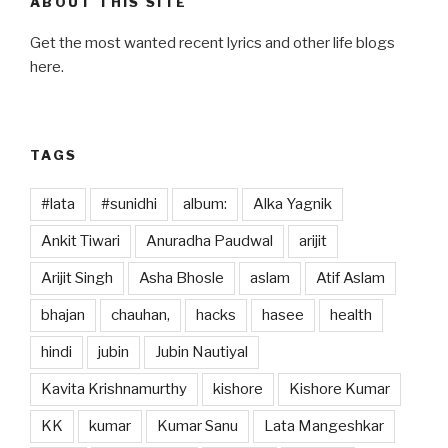
ABOUT THIS SITE
Get the most wanted recent lyrics and other life blogs
here.
TAGS
#lata
#sunidhi
album:
Alka Yagnik
Ankit Tiwari
Anuradha Paudwal
arijit
Arijit Singh
Asha Bhosle
aslam
Atif Aslam
bhajan
chauhan,
hacks
hasee
health
hindi
jubin
Jubin Nautiyal
Kavita Krishnamurthy
kishore
Kishore Kumar
KK
kumar
Kumar Sanu
Lata Mangeshkar