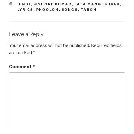
b
d
TAGS
HINDI
,
KISHORE KUMAR
,
LATA MANGESHKAR
,
o
o
LYRICS
,
PHOOLON
,
SONGS
,
TARON
o
n
k
Leave a Reply
Your email address will not be published.
Required fields
are marked
*
Comment
*