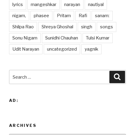
lyrics
mangeshkar
narayan
nautiyal
nigam,
phasee
Pritam
Rafi
sanam:
Shilpa Rao
Shreya Ghoshal
singh
songs
Sonu Nigam
Sunidhi Chauhan
Tulsi Kumar
Udit Narayan
uncategorized
yagnik
Search
Searc
for:
AD:
ARCHIVES