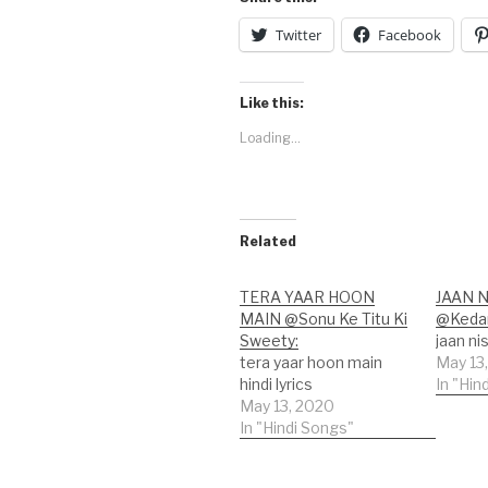
Twitter
Facebook
Like this:
Loading...
Related
TERA YAAR HOON
JAAN 
MAIN @Sonu Ke Titu Ki
@Kedar
Sweety:
jaan nis
tera yaar hoon main
May 13
hindi lyrics
In "Hin
May 13, 2020
In "Hindi Songs"