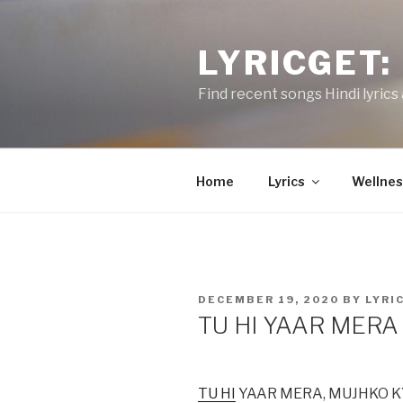
Skip
to
LYRICGET: 
content
Find recent songs Hindi lyrics 
Home
Lyrics
Wellnes
POSTED
DECEMBER 19, 2020
BY
LYRI
ON
TU HI YAAR MERA @
TU HI
YAAR MERA, MUJHKO KYA 