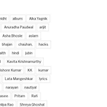
idhi
album:
Alka Yagnik
Anuradha Paudwal
arijit
Asha Bhosle
aslam
bhajan
chauhan,
hacks
alth
hindi
jubin
l
Kavita Krishnamurthy
ishore Kumar
KK
kumar
Lata Mangeshkar
lyrics
narayan
nautiyal
hasee
Pritam
Rafi
hilpa Rao
Shreya Ghoshal