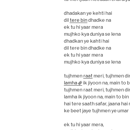
dhadakan ye kehti hai
dil
tere bin
dhadke na
ek tu hi yaar mera
mujhko kya duniya se lena
dhadkan ye kahti hai
dil tere bin dhadke na
ek tu hi yaar mera
mujhko kya duniya se lena
tujhmen
raat
meri, tujhmen d
lamha
ik jiyoon na, main to b
tujhmen raat meri, tujhmen d
lamha ik jiyoon na, main to bin
hai tere saath safar, jaana hai
ke beet jaye tujhmen ye umar
ek tu hi yaar mera,