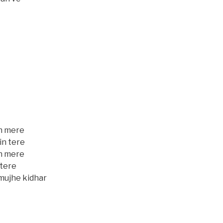
in mere
in tere
in mere
 tere
 mujhe kidhar