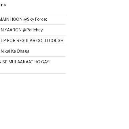
STS
MAIN HOON @Sky Force:
N YAARON @Parichay:
HELP FOR REGULAR COLD COUGH
Nikal Ke Bhaga
N SE MULAAKAAT HO GAYI