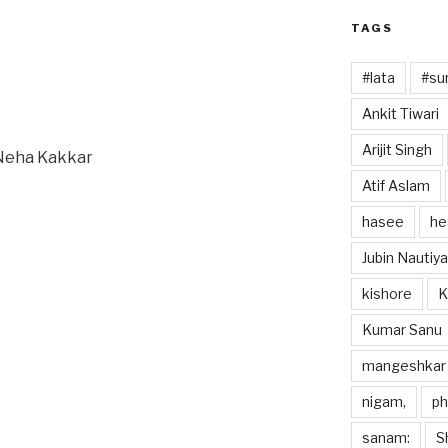
TAGS
#lata
#sun
Ankit Tiwari
Arijit Singh
 Neha Kakkar
Atif Aslam
hasee
he
Jubin Nautiya
kishore
K
Kumar Sanu
mangeshkar
nigam,
p
sanam:
S