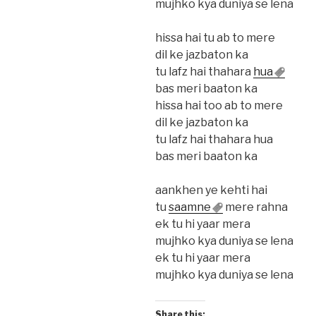
mujhko kya duniya se lena
hissa hai tu ab to mere
dil ke jazbaton ka
tu lafz hai thahara
hua
bas meri baaton ka
hissa hai too ab to mere
dil ke jazbaton ka
tu lafz hai thahara hua
bas meri baaton ka
aankhen ye kehti hai
tu
saamne
mere rahna
ek tu hi yaar mera
mujhko kya duniya se lena
ek tu hi yaar mera
mujhko kya duniya se lena
Share this: