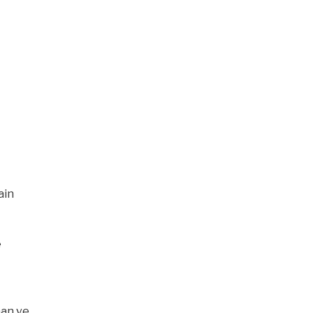
ain
e
aan ve