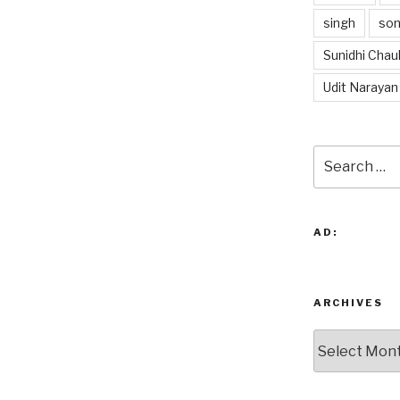
singh
so
Sunidhi Chau
Udit Narayan
Search
for:
AD:
ARCHIVES
Archives