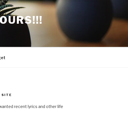
OURS!!!
get
 SITE
anted recent lyrics and other life