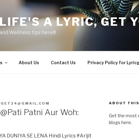
LIFE'S A LYRIC, GET Y
and Wellness tips here!!!
s
About Us
Contact Us
Privacy Policy for Lyric
ABOUT THIS
CGET24@GMAIL.COM
Pati Patni Aur Woh:
Get the most w
blogs here.
DUNIYA SE LENA Hindi Lyrics #Arijit