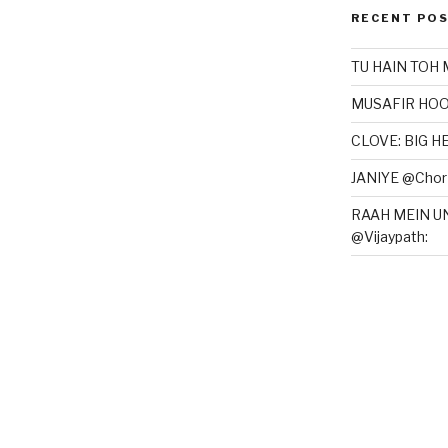
RECENT PO
TU HAIN TOH 
MUSAFIR HOO
CLOVE: BIG 
JANIYE @Chor 
RAAH MEIN U
@Vijaypath: