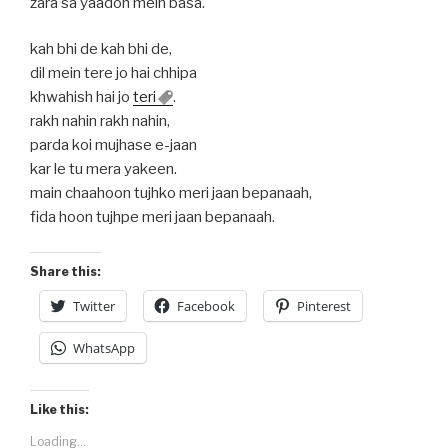
zara sa yaadon mein basa.
kah bhi de kah bhi de,
dil mein tere jo hai chhipa
khwahish hai jo
teri
.
rakh nahin rakh nahin,
parda koi mujhase e-jaan
kar le tu mera yakeen.
main chaahoon tujhko meri jaan bepanaah,
fida hoon tujhpe meri jaan bepanaah.
Share this:
Twitter
Facebook
Pinterest
WhatsApp
Like this:
Loading...