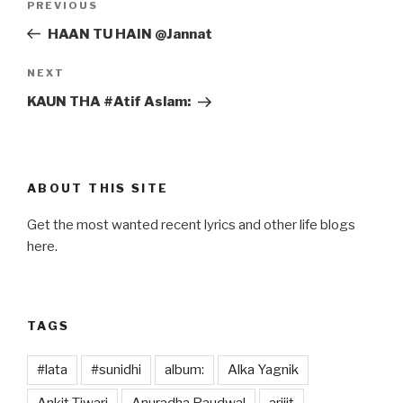
Previous
PREVIOUS
navigation
Post
HAAN TU HAIN @Jannat
Next
NEXT
Post
KAUN THA #Atif Aslam:
ABOUT THIS SITE
Get the most wanted recent lyrics and other life blogs
here.
TAGS
#lata
#sunidhi
album:
Alka Yagnik
Ankit Tiwari
Anuradha Paudwal
arijit