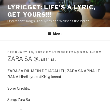
Skip
LYRICGET: LIFE'S A LYRIC,
to
GET YOURS!!!
content
Find recent songs Hindi lyrics and Wellness tips here!!!
Menu
POSTED
FEBRUARY 10, 2022
BY
LYRICGET24@GMAIL.COM
ON
ZARA SA @Jannat:
ZARA
SA
DIL
MEIN DE JAGAH TU, ZARA SA APNA LE
BANA Hindi Lyrics #KK @Jannat
Song Credits:
Song: Zara Sa