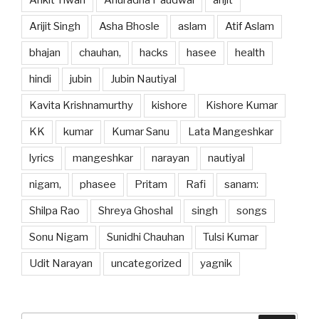
Arijit Singh
Asha Bhosle
aslam
Atif Aslam
bhajan
chauhan,
hacks
hasee
health
hindi
jubin
Jubin Nautiyal
Kavita Krishnamurthy
kishore
Kishore Kumar
KK
kumar
Kumar Sanu
Lata Mangeshkar
lyrics
mangeshkar
narayan
nautiyal
nigam,
phasee
Pritam
Rafi
sanam:
Shilpa Rao
Shreya Ghoshal
singh
songs
Sonu Nigam
Sunidhi Chauhan
Tulsi Kumar
Udit Narayan
uncategorized
yagnik