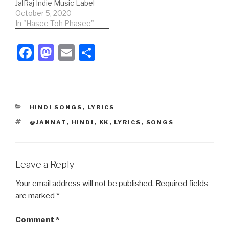
JalRaj Indie Music Label
सदियां हैं, सदियों में।जीना…
Hindi Lyrics: सुन जरा! अर्जियां
October 5, 2020
ये मांगता हूं मेरे खुदा से तेरी सुन
In "Hasee Toh Phasee"
जरा। ख्वाब मेरे! नींद मेरी करते हैं
बातें तेरी सौ बार खुदा से मांगा है?
F
M
E
S
मन्नत का तू बुरादा…
a
a
m
h
c
st
ail
ar
e
o
e
CATEGORIES
HINDI SONGS
,
LYRICS
b
d
TAGS
@JANNAT
,
HINDI
,
KK
,
LYRICS
,
SONGS
o
o
o
n
k
Leave a Reply
Your email address will not be published.
Required fields
are marked
*
Comment
*