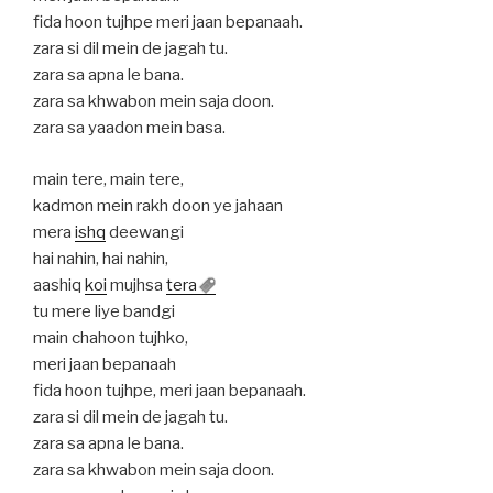
fida hoon tujhpe meri jaan bepanaah.
zara si dil mein de jagah tu.
zara sa apna le bana.
zara sa khwabon mein saja doon.
zara sa yaadon mein basa.
main tere, main tere,
kadmon mein rakh doon ye jahaan
mera
ishq
deewangi
hai nahin, hai nahin,
aashiq
koi
mujhsa
tera
tu mere liye bandgi
main chahoon tujhko,
meri jaan bepanaah
fida hoon tujhpe, meri jaan bepanaah.
zara si dil mein de jagah tu.
zara sa apna le bana.
zara sa khwabon mein saja doon.