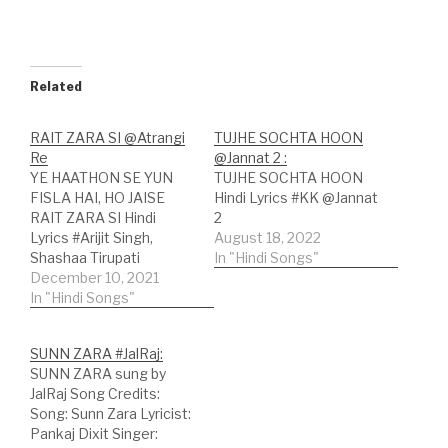
Related
RAIT ZARA SI @Atrangi
TUJHE SOCHTA HOON
Re
@Jannat 2 :
YE HAATHON SE YUN
TUJHE SOCHTA HOON
FISLA HAI, HO JAISE
Hindi Lyrics #KK @Jannat
RAIT ZARA SI Hindi
2
Lyrics #Arijit Singh,
August 18, 2022
Shashaa Tirupati
In "Hindi Songs"
@Atrangi Re Song
December 10, 2021
Credits:Song: Rait Zara
In "Hindi Songs"
Si;Movie: Atrangi
Re;Singers: Arijit Singh,
SUNN ZARA #JalRaj:
Shashaa Tirupati;Lyricist:
SUNN ZARA sung by
Irshad Kamil;Music
JalRaj Song Credits:
Label: T-Series; Hindi
Song: Sunn Zara Lyricist:
Lyrics:होना तेरा होनापाना तुम को
Pankaj Dixit Singer:
पानाजीना है ये मानापल भर में