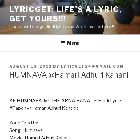
Skip
LYRICGET: LIFE'S A LYRIC,
to
GET YOURS!!!
content
Find recent songs Hindi lyrics and Wellness tips here!!!
Menu
POSTED
AUGUST 13, 2022
BY
LYRICGET24@GMAIL.COM
ON
HUMNAVA @Hamari Adhuri Kahani
:
AE
HUMNAVA
, MUJHE
APNA BANA LE
Hindi Lyrics
#Papon @Hamari Adhuri Kahani :
Song Credits:
Song: Humnava;
Movie:
Hamari Adhuri Kahani
;