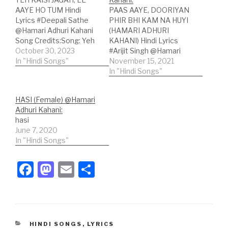
AAYE HO TUM Hindi
PAAS AAYE, DOORIYAN
Lyrics #Deepali Sathe
PHIR BHI KAM NA HUYI
@Hamari Adhuri Kahani
(HAMARI ADHURI
Song Credits:Song: Yeh
KAHANI) Hindi Lyrics
Kaisi JagahMovie:
October 30, 2023
#Arijit Singh @Hamari
Hamari Adhuri
In "Hindi Songs"
Adhuri Kahani Song
November 15, 2021
KahaniSinger: Deepali
Credits:Song: Hamari
In "Hindi Songs"
SatheLyricist: Rashmi
Adhuri Kahani;Movie:
ViragMusic Label: Sony
Hamari Adhuri
HASI (Female) @Hamari
Music Entertainment
Kahani;Singer: Arijit
Adhuri Kahani:
India Pvt. Ltd. Hindi
Singh;Lyricist: Rashmi
hasi
Lyrics:ये कैसी जगह ले आए हो
Virag;Music Label: Sony
June 7, 2020
तुम?ये कैसी नई दिल गाए है धुन?मैं
Music; Hindi Lyrics:पास
In "Hindi Songs"
मीरा सी दीवानी…
आयेदूरियाँ फिर भी कम ना हुईइक
अधूरी सी हमारी कहानी रहीआसमां
को ज़मीं ये ज़रूरी…
F
M
E
S
a
a
m
h
c
st
ail
ar
e
o
e
CATEGORIES
HINDI SONGS
,
LYRICS