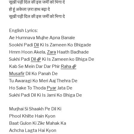
सूखी पड़ी दिल की इस जमीं को भिगा दे
हो हूं अकेला ज़रा हाथ बढ़ा दे
सूखी पड़ी दिल की इस जमीं को भिगा दे
English Lyrics:
Ae Humnava Mujhe Apna Banale
Sookhi Padi
Dil
Ki Is Zameen Ko Bhigade
Hmm Hoon Akela,
Zara
Haath Badhade
Sukhi Padi
Dil
Ki Is Zameen ko Bhiga De
Kab Se Mein Dar Dar Phir
Raha
Musafir
Dil Ko Panah De
Tu Awaragi Ko Meri Aaj Thehra De
Ho Sake To Thoda
Pyar
Jata De
Sukhi Padi Dil Ki Is Jami Ko Bhiga De
Murjhai Si Shaakh Pe Dil Ki
Phool Khilte Hain Kyon
Baat Gulon Ki Zikr Mahak Ka
Achcha Lagta Hai Kyon