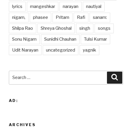
lyrics
mangeshkar
narayan
nautiyal
nigam,
phasee
Pritam
Rafi
sanam:
Shilpa Rao
Shreya Ghoshal
singh
songs
Sonu Nigam
Sunidhi Chauhan
Tulsi Kumar
Udit Narayan
uncategorized
yagnik
Search
Searc
for:
AD:
ARCHIVES