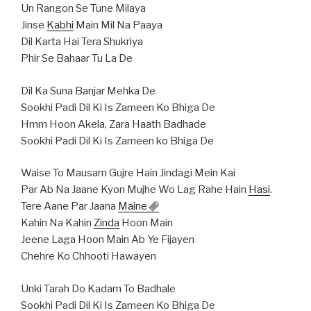
Un Rangon Se Tune Milaya
Jinse
Kabhi
Main Mil Na Paaya
Dil Karta Hai Tera Shukriya
Phir Se Bahaar Tu La De
Dil Ka Suna Banjar Mehka De
Sookhi Padi Dil Ki Is Zameen Ko Bhiga De
Hmm Hoon Akela, Zara Haath Badhade
Sookhi Padi Dil Ki Is Zameen ko Bhiga De
Waise To Mausam Gujre Hain Jindagi Mein Kai
Par Ab Na Jaane Kyon Mujhe Wo Lag Rahe Hain
Hasi
.
Tere Aane Par Jaana
Maine
Kahin Na Kahin
Zinda
Hoon Main
Jeene Laga Hoon Main Ab Ye Fijayen
Chehre Ko Chhooti Hawayen
Unki Tarah Do Kadam To Badhale
Sookhi Padi Dil Ki Is Zameen Ko Bhiga De