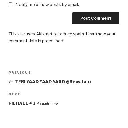
Notify me of new posts by email.
This site uses Akismet to reduce spam.
Learn how your
comment data is processed
.
Post
Previous
PREVIOUS
navigation
Post
TERI YAAD YAAD YAAD @Bewafaa :
Next
NEXT
Post
FILHALL #B Praak :