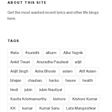
ABOUT THIS SITE
Get the most wanted recent lyrics and other life blogs
here.
TAGS
#lata
#sunidhi
album:
Alka Yagnik
Ankit Tiwari
Anuradha Paudwal
arijit
Arijit Singh
Asha Bhosle
aslam
Atif Aslam
bhajan
chauhan,
hacks
hasee
health
hindi
jubin
Jubin Nautiyal
Kavita Krishnamurthy
kishore
Kishore Kumar
KK
kumar
Kumar Sanu
Lata Mangeshkar