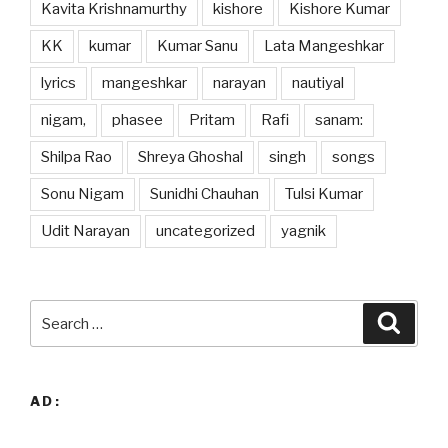
Kavita Krishnamurthy
kishore
Kishore Kumar
KK
kumar
Kumar Sanu
Lata Mangeshkar
lyrics
mangeshkar
narayan
nautiyal
nigam,
phasee
Pritam
Rafi
sanam:
Shilpa Rao
Shreya Ghoshal
singh
songs
Sonu Nigam
Sunidhi Chauhan
Tulsi Kumar
Udit Narayan
uncategorized
yagnik
Search
Searc
for:
AD: