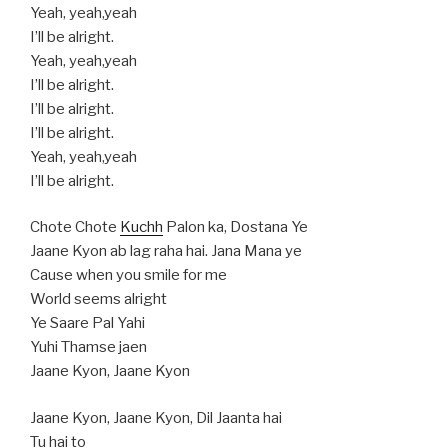
Yeah, yeah,yeah
I’ll be alright.
Yeah, yeah,yeah
I’ll be alright.
I’ll be alright.
I’ll be alright.
Yeah, yeah,yeah
I’ll be alright.
Chote Chote
Kuchh
Palon ka, Dostana Ye
Jaane Kyon ab lag raha hai. Jana Mana ye
Cause when you smile for me
World seems alright
Ye Saare Pal Yahi
Yuhi Thamse jaen
Jaane Kyon, Jaane Kyon
Jaane Kyon, Jaane Kyon, Dil Jaanta hai
Tu hai to