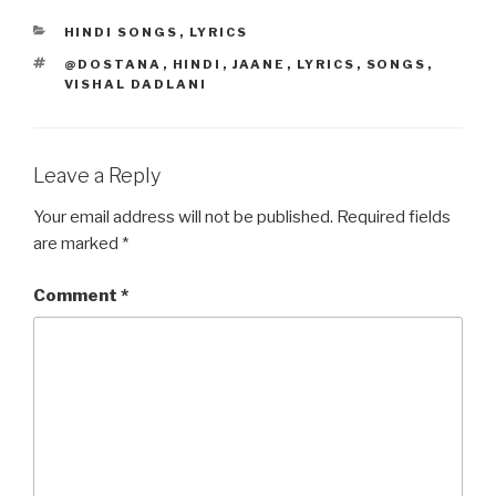
e
o
e
CATEGORIES
HINDI SONGS
,
LYRICS
b
d
TAGS
@DOSTANA
,
HINDI
,
JAANE
,
LYRICS
,
SONGS
,
o
o
VISHAL DADLANI
o
n
k
Leave a Reply
Your email address will not be published.
Required fields
are marked
*
Comment
*