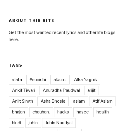
ABOUT THIS SITE
Get the most wanted recent lyrics and other life blogs
here.
TAGS
#lata
#sunidhi
album:
Alka Yagnik
Ankit Tiwari
Anuradha Paudwal
arijit
Arijit Singh
Asha Bhosle
aslam
Atif Aslam
bhajan
chauhan,
hacks
hasee
health
hindi
jubin
Jubin Nautiyal