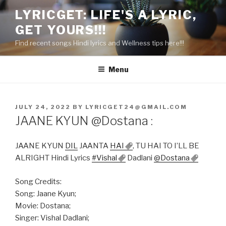
Skip
LYRICGET: LIFE'S A LYRIC,
to
GET YOURS!!!
content
Find recent songs Hindi lyrics and Wellness tips here!!!
Menu
POSTED
JULY 24, 2022
BY
LYRICGET24@GMAIL.COM
ON
JAANE KYUN @Dostana :
JAANE KYUN
DIL
JAANTA
HAI
, TU HAI TO I’LL BE
ALRIGHT Hindi Lyrics
#Vishal
Dadlani
@Dostana
Song Credits:
Song: Jaane Kyun;
Movie: Dostana;
Singer: Vishal Dadlani;