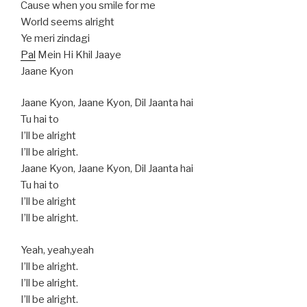
Cause when you smile for me
World seems alright
Ye meri zindagi
Pal
Mein Hi Khil Jaaye
Jaane Kyon
Jaane Kyon, Jaane Kyon, Dil Jaanta hai
Tu hai to
I’ll be alright
I’ll be alright.
Jaane Kyon, Jaane Kyon, Dil Jaanta hai
Tu hai to
I’ll be alright
I’ll be alright.
Yeah, yeah,yeah
I’ll be alright.
I’ll be alright.
I’ll be alright.