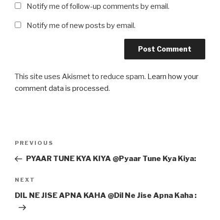
Notify me of follow-up comments by email.
Notify me of new posts by email.
This site uses Akismet to reduce spam.
Learn how your
comment data is processed
.
Post
Previous
PREVIOUS
navigation
Post
PYAAR TUNE KYA KIYA @Pyaar Tune Kya Kiya:
Next
NEXT
Post
DIL NE JISE APNA KAHA @Dil Ne Jise Apna Kaha :