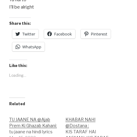
I’ll be alright
Share this:
Twitter
Facebook
Pinterest
WhatsApp
Like this:
Loading...
Related
TU JAANE NA @Ajab
KHABAR NAHI
Prem Ki Ghazab Kahani:
@Dostana :
tu jaane na hindi lyrics
KIS TARAF HAI