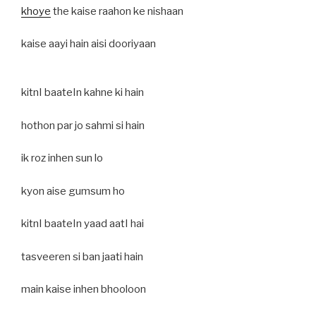
khoye
the kaise raahon ke nishaan
kaise aayi hain aisi dooriyaan
kitnI baateIn kahne ki hain
hothon par jo sahmi si hain
ik roz inhen sun lo
kyon aise gumsum ho
kitnI baateIn yaad aatI hai
tasveeren si ban jaati hain
main kaise inhen bhooloon