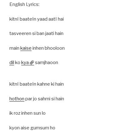
English Lyrics:
kitnI baateIn yaad aatI hai
tasveeren si ban jaati hain
main
kaise
inhen bhooloon
dil
ko
kya
samjhaoon
kitnI baateIn kahne ki hain
hothon
par jo sahmi si hain
ik roz inhen sun lo
kyon aise gumsum ho