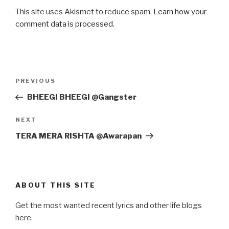
This site uses Akismet to reduce spam.
Learn how your
comment data is processed
.
Post
Previous
PREVIOUS
navigation
Post
BHEEGI BHEEGI @Gangster
Next
NEXT
Post
TERA MERA RISHTA @Awarapan
ABOUT THIS SITE
Get the most wanted recent lyrics and other life blogs
here.