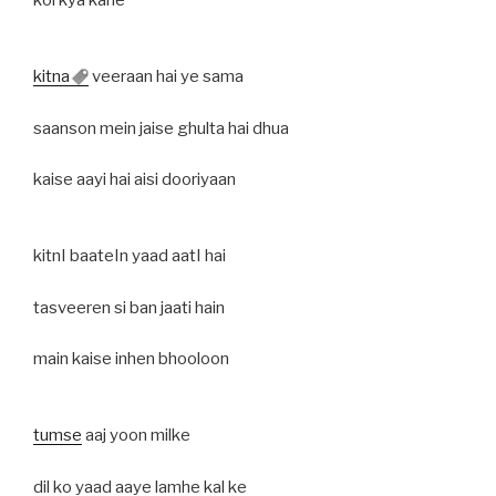
koi kya kahe
kitna
veeraan hai ye sama
saanson mein jaise ghulta hai dhua
kaise aayi hai aisi dooriyaan
kitnI baateIn yaad aatI hai
tasveeren si ban jaati hain
main kaise inhen bhooloon
tumse
aaj yoon milke
dil ko yaad aaye lamhe kal ke