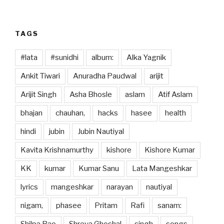
TAGS
#lata
#sunidhi
album:
Alka Yagnik
Ankit Tiwari
Anuradha Paudwal
arijit
Arijit Singh
Asha Bhosle
aslam
Atif Aslam
bhajan
chauhan,
hacks
hasee
health
hindi
jubin
Jubin Nautiyal
Kavita Krishnamurthy
kishore
Kishore Kumar
KK
kumar
Kumar Sanu
Lata Mangeshkar
lyrics
mangeshkar
narayan
nautiyal
nigam,
phasee
Pritam
Rafi
sanam: