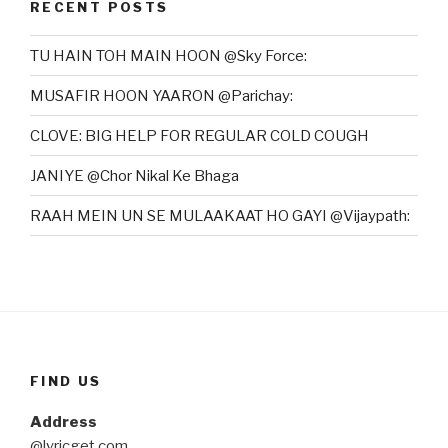
RECENT POSTS
TU HAIN TOH MAIN HOON @Sky Force:
MUSAFIR HOON YAARON @Parichay:
CLOVE: BIG HELP FOR REGULAR COLD COUGH
JANIYE @Chor Nikal Ke Bhaga
RAAH MEIN UN SE MULAAKAAT HO GAYI @Vijaypath:
FIND US
Address
@lyricget.com