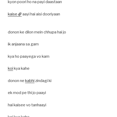
kyon poori ho na payi daastaan
kaise
aayi hai aisi dooriyaan
donon ke dilon mein chhupa hai jo
ik anjaana sa gam
kya ho paayega vo kam
koi
kya kahe
donon ne
kabhi
zindagi ki
ek mod pe thi jo paayi
hai kaisee vo tanhaayi