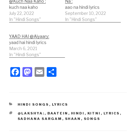
@Kuch Naa Kaho :
Na :
kuch naa kaho
aao na hindi lyrics
July 22, 2022
September 10, 2022
In "Hindi Songs"
In "Hindi Songs"
YAAD HAI @Aiyaary:
yaad hai hindi lyrics
March 6, 2021
In "Hindi Songs"
F
M
E
S
a
a
m
h
c
st
ail
ar
e
o
e
CATEGORIES
HINDI SONGS
,
LYRICS
b
d
TAGS
@LAKSHYA:
,
BAATEIN
,
HINDI
,
KITNI
,
LYRICS
,
o
o
SADHANA SARGAM
,
SHAAN
,
SONGS
o
n