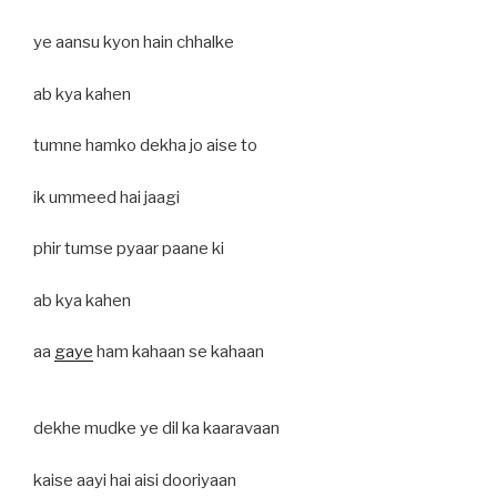
ye aansu kyon hain chhalke
ab kya kahen
tumne hamko dekha jo aise to
ik ummeed hai jaagi
phir tumse pyaar paane ki
ab kya kahen
aa
gaye
ham kahaan se kahaan
dekhe mudke ye dil ka kaaravaan
kaise aayi hai aisi dooriyaan