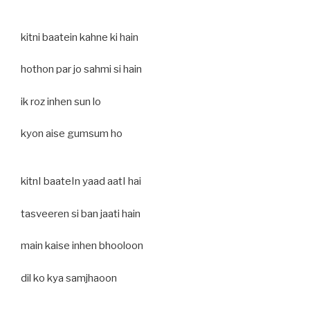
kitni baatein kahne ki hain
hothon par jo sahmi si hain
ik roz inhen sun lo
kyon aise gumsum ho
kitnI baateIn yaad aatI hai
tasveeren si ban jaati hain
main kaise inhen bhooloon
dil ko kya samjhaoon