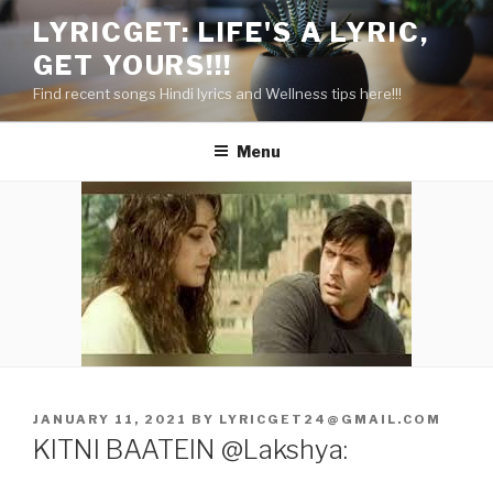
Skip
LYRICGET: LIFE'S A LYRIC,
to
GET YOURS!!!
content
Find recent songs Hindi lyrics and Wellness tips here!!!
Menu
POSTED
JANUARY 11, 2021
BY
LYRICGET24@GMAIL.COM
ON
KITNI BAATEIN @Lakshya: