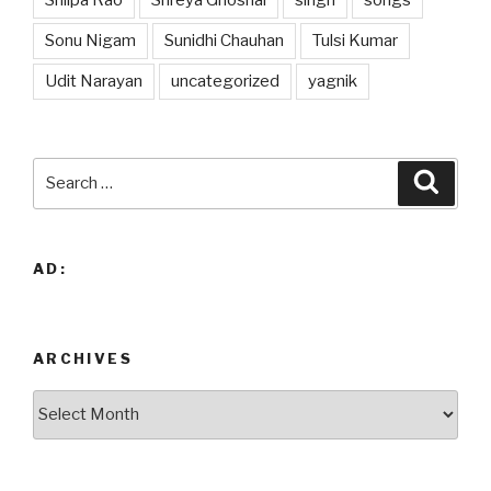
Shilpa Rao
Shreya Ghoshal
singh
songs
Sonu Nigam
Sunidhi Chauhan
Tulsi Kumar
Udit Narayan
uncategorized
yagnik
Search
Searc
for:
AD:
ARCHIVES
Archives