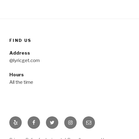
FIND US
Address
@lyricget.com
Hours
All the time
Yelp
Facebook
Twitter
Instagram
Email