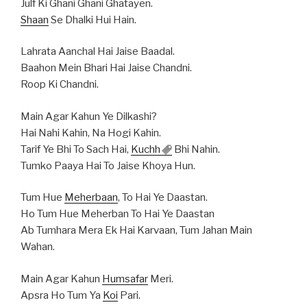
Julf Ki Ghani Ghani Ghatayen.
Shaan
Se Dhalki Hui Hain.
Lahrata Aanchal Hai Jaise Baadal.
Baahon Mein Bhari Hai Jaise Chandni.
Roop Ki Chandni.
Main Agar Kahun Ye Dilkashi?
Hai Nahi Kahin, Na Hogi Kahin.
Tarif Ye Bhi To Sach Hai,
Kuchh
Bhi Nahin.
Tumko Paaya Hai To Jaise Khoya Hun.
Tum Hue
Meherbaan
, To Hai Ye Daastan.
Ho Tum Hue Meherban To Hai Ye Daastan
Ab Tumhara Mera Ek Hai Karvaan, Tum Jahan Main
Wahan.
Main Agar Kahun
Humsafar
Meri.
Apsra Ho Tum Ya
Koi
Pari.