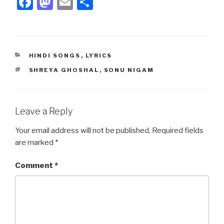
F
M
E
S
a
a
m
h
c
st
ail
ar
e
o
e
CATEGORIES
HINDI SONGS
,
LYRICS
b
d
TAGS
SHREYA GHOSHAL
,
SONU NIGAM
o
o
o
n
k
Leave a Reply
Your email address will not be published.
Required fields
are marked
*
Comment
*