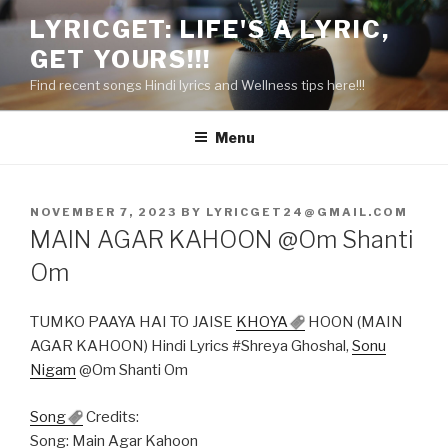
Skip
LYRICGET: LIFE'S A LYRIC,
to
GET YOURS!!!
content
Find recent songs Hindi lyrics and Wellness tips here!!!
Menu
POSTED
NOVEMBER 7, 2023
BY
LYRICGET24@GMAIL.COM
ON
MAIN AGAR KAHOON @Om Shanti
Om
TUMKO PAAYA HAI TO JAISE
KHOYA
HOON (MAIN
AGAR KAHOON) Hindi Lyrics #Shreya Ghoshal,
Sonu
Nigam
@Om Shanti Om
Song
Credits:
Song: Main Agar Kahoon