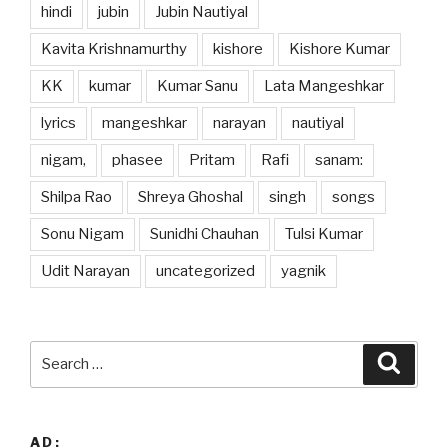
hindi
jubin
Jubin Nautiyal
Kavita Krishnamurthy
kishore
Kishore Kumar
KK
kumar
Kumar Sanu
Lata Mangeshkar
lyrics
mangeshkar
narayan
nautiyal
nigam,
phasee
Pritam
Rafi
sanam:
Shilpa Rao
Shreya Ghoshal
singh
songs
Sonu Nigam
Sunidhi Chauhan
Tulsi Kumar
Udit Narayan
uncategorized
yagnik
Search
Searc
for:
AD: