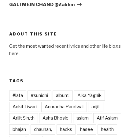
Post
GALI MEIN CHAND @Zakhm
ABOUT THIS SITE
Get the most wanted recent lyrics and other life blogs
here.
TAGS
#lata
#sunidhi
album:
Alka Yagnik
Ankit Tiwari
Anuradha Paudwal
arijit
Arijit Singh
Asha Bhosle
aslam
Atif Aslam
bhajan
chauhan,
hacks
hasee
health