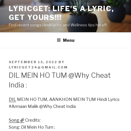
Skip
LYRICGET: LIFE'S A LYRIC,
to
GET YOURS!!!
content
Find recent songs Hindi lyrics and Wellness tips here!!!
Menu
POSTED
SEPTEMBER 13, 2022
BY
ON
LYRICGET24@GMAIL.COM
DIL MEIN HO TUM @Why Cheat
India :
DIL
MEIN HO TUM, AANKHON MEIN TUM Hindi Lyrics
#Armaan Malik @Why Cheat India
Song
Credits:
Song: Dil Mein Ho Tum ;