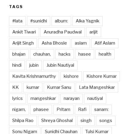
TAGS
#lata
#sunidhi
album:
Alka Yagnik
Ankit Tiwari
Anuradha Paudwal
arijit
Arijit Singh
Asha Bhosle
aslam
Atif Aslam
bhajan
chauhan,
hacks
hasee
health
hindi
jubin
Jubin Nautiyal
Kavita Krishnamurthy
kishore
Kishore Kumar
KK
kumar
Kumar Sanu
Lata Mangeshkar
lyrics
mangeshkar
narayan
nautiyal
nigam,
phasee
Pritam
Rafi
sanam:
Shilpa Rao
Shreya Ghoshal
singh
songs
Sonu Nigam
Sunidhi Chauhan
Tulsi Kumar