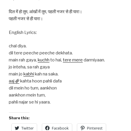
दिल में हो तुम, आंखों में तुम, पहली नजर से ही यारा।
पहली नजर से ही यारा।
English Lyrics:
chal diya.
dil tere peeche peeche dekhata.
main rah gaya,
kuchh
to hai,
tere mere
darmiyaan.
jo inteha, sa rah gaya
main jo
kabhi
kah na saka.
aaj
kahta hoon pahli dafa
dil mein ho tum, aankhon
aankhon mein tum,
pahli najar se hi yaara.
Share this:
Twitter
Facebook
Pinterest