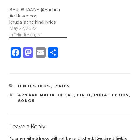
KHUDA JAANE @Bachna
Ae Haseeno:
khuda jaane hindi lyrics
May 22, 2022
In "Hindi Songs"
F
M
E
S
a
a
m
h
c
st
ail
ar
e
o
e
CATEGORIES
HINDI SONGS
,
LYRICS
b
d
TAGS
ARMAAN MALIK
,
CHEAT
,
HINDI
,
INDIA;
,
LYRICS
,
o
o
SONGS
o
n
k
Leave a Reply
Your email address will not be published.
Required fields