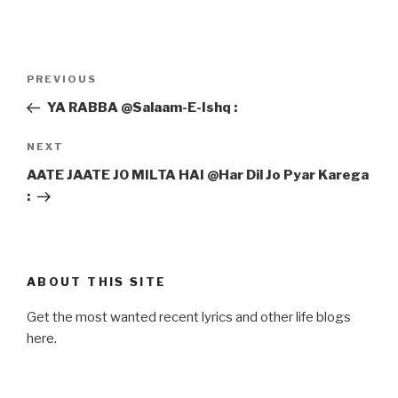
Post
Previous
PREVIOUS
navigation
Post
YA RABBA @Salaam-E-Ishq :
Next
NEXT
Post
AATE JAATE JO MILTA HAI @Har Dil Jo Pyar Karega
:
ABOUT THIS SITE
Get the most wanted recent lyrics and other life blogs
here.