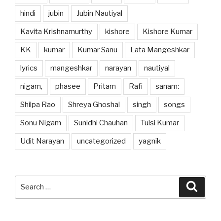
hindi
jubin
Jubin Nautiyal
Kavita Krishnamurthy
kishore
Kishore Kumar
KK
kumar
Kumar Sanu
Lata Mangeshkar
lyrics
mangeshkar
narayan
nautiyal
nigam,
phasee
Pritam
Rafi
sanam:
Shilpa Rao
Shreya Ghoshal
singh
songs
Sonu Nigam
Sunidhi Chauhan
Tulsi Kumar
Udit Narayan
uncategorized
yagnik
Search
Searc
for: