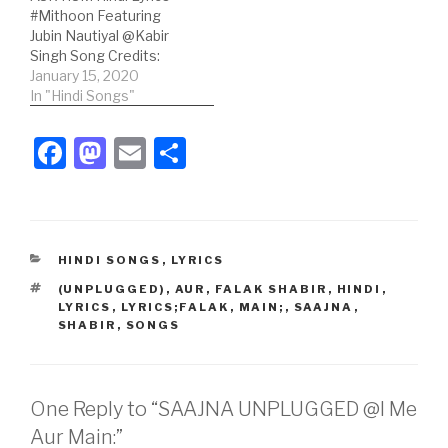
#Mithoon Featuring
तुमको यारहो रहा था हो…
Jubin Nautiyal @Kabir
Singh Song Credits:
Song: Tujhe Kitna Chahe
January 15, 2020
Aur Hum; Movie Kabir
In "Hindi Songs"
Singh; Lyricist: Mithoon;
Singers: Mithoon
F
M
E
S
Featuring Jubin Nautiyal
a
a
m
h
Music Label: T-Series;
Hindi Lyrics: दिल का दरिया बह
c
st
ail
ar
ही गया राहों में यूं जो तू मिल गया
मुश्किल…
e
o
e
CATEGORIES
HINDI SONGS
,
LYRICS
b
d
TAGS
(UNPLUGGED)
,
AUR
,
FALAK SHABIR
,
HINDI
,
o
o
LYRICS
,
LYRICS;FALAK
,
MAIN;
,
SAAJNA
,
SHABIR
,
SONGS
o
n
k
One Reply to “SAAJNA UNPLUGGED @I Me
Aur Main:”