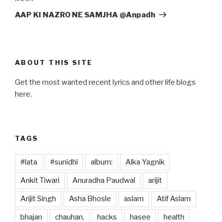
Post
AAP KI NAZRO NE SAMJHA @Anpadh
ABOUT THIS SITE
Get the most wanted recent lyrics and other life blogs
here.
TAGS
#lata
#sunidhi
album:
Alka Yagnik
Ankit Tiwari
Anuradha Paudwal
arijit
Arijit Singh
Asha Bhosle
aslam
Atif Aslam
bhajan
chauhan,
hacks
hasee
health