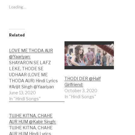
Loading...
Related
LOVE ME THODA AUR
@Yaariyan:
SHAYARON SE LAFZ
LEKE, THODE SE
UDHAAR (LOVE ME
THODI DER @Half
THODA AUR) Hindi Lyrics
Girlfriend:
#Arijit Singh @Yaariyan
October 3, 2020
Song Credits: Song:
June 13, 2020
In "Hindi Songs"
Love Me Thoda Aur
In "Hindi Songs"
Movie: Yaariyan Singer:
Arijit Singh Lyricist:
TUJHE KITNA, CHAHE
Irshad Kamil Music
AUR HUM @Kabir Singh:
Label: T-Series; Hindi
TUJHE KITNA, CHAHE
Lyrics:शायरों से लफ्ज़ लेकेथोड़े
AUR HUM Hindi Lyrics
से उधारबोलना ये चाहता हूंदिल से