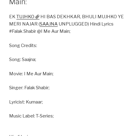
Main:
EK
TUJHKO
HI BAS DEKHKAR, BHULI MUJHKO YE
MERI NAJAR (
SAAJNA
UNPLUGGED) Hindi Lyrics
#Falak Shabir @I Me Aur Main;
Song Credits:
Song: Saajna;
Movie: I Me Aur Main;
Singer: Falak Shabir;
Lyricist: Kumaar;
Music Label: T-Series;