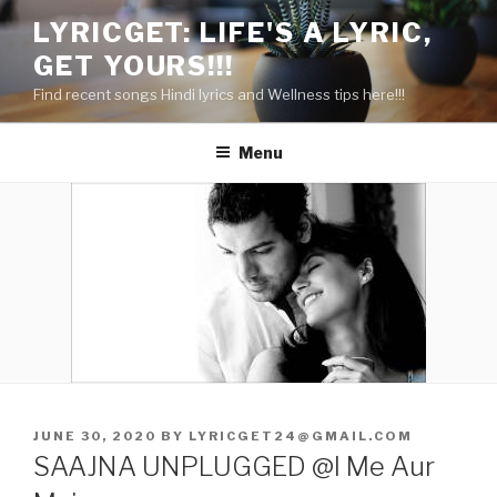
Skip
LYRICGET: LIFE'S A LYRIC,
to
GET YOURS!!!
content
Find recent songs Hindi lyrics and Wellness tips here!!!
Menu
POSTED
JUNE 30, 2020
BY
LYRICGET24@GMAIL.COM
ON
SAAJNA UNPLUGGED @I Me Aur