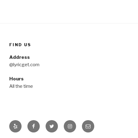
FIND US
Address
@lyricget.com
Hours
All the time
Yelp
Facebook
Twitter
Instagram
Email